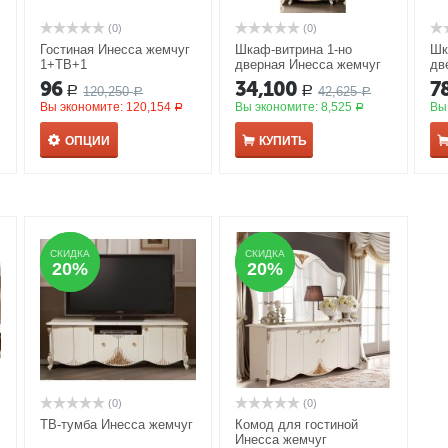
(0)
(0)
Гостиная Инесса жемчуг
Шкаф-витрина 1-но
Шк
1+ТВ+1
дверная Инесса жемчуг
дв
96
34,100
7
120,250
42,625
Р
Р
Р
Р
Вы экономите:
120,154
Вы экономите:
8,525
Вы
Р
Р
ОПЦИИ
КУПИТЬ
СКИДКА
СКИДКА
СКИДКА
СКИДКА
20%
20%
20%
20%
(0)
(0)
ТВ-тумба Инесса жемчуг
Комод для гостиной
Инесса жемчуг