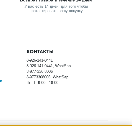
Возврат товара в течение 14 дней
У вас есть 14 дней, для того чтобы
протестировать вашу покупку
КОНТАКТЫ
8-926-141-0441
8-926-141-0441, WhatSap
8-977-336-8006
8-9773368006, WhatSap
и
Пн-Пт 9.00 - 18.00
ловиях не является публичной офертой, определяемой
тоимости указанных товаров, пожалуйста, обращайтесь к