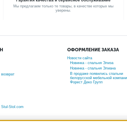
Гарантия качества и сервисное обслуживание
Мы предлагаем только те товары, в качестве которых мы
уверены.
ИН
ОФОРМЛЕНИЕ ЗАКАЗА
Новости сайта
Новинка - спальня Элиза
Новинка - спальня Элиана
В продаже появились спальни
 возврат
белорусской мебельной компани
Форест Деко Групп
а
Stul-Stol.com
-сайт носит исключительно информационный характер и ни при каких ус
ийской Федерации. Для получения подробной информации о наличии и с