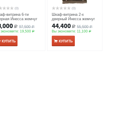
(0)
(0)
аф-витрина 6-ти
Шкаф-витрина 2-х
ерная Инесса жемчуг
дверный Инесса жемчуг
8,000
44,400
97,500
55,500
Р
Р
Р
Р
 экономите:
19,500
Вы экономите:
11,100
Р
Р
КУПИТЬ
КУПИТЬ