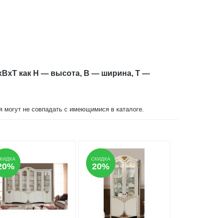
xBxT как H — высота, B — ширина, T —
ия могут не совпадать с имеющимися в каталоге.
КИДКА
КИДКА
СКИДКА
СКИДКА
20%
20%
20%
20%