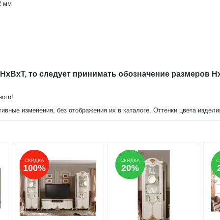
2 мм
 HxBxT, то следует принимать обозначение размеров H
ного!
тивные изменения, без отображения их в каталоге. Оттенки цвета издел
СКИДКА
СКИДКА
СКИДКА
СКИДКА
С
С
100%
100%
20%
20%