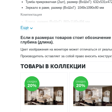
Тумба прикроватная (2шт), размер (ВхШхГ): 632х531х47
Зеркало в раме, размер (ВхШхГ): 1049х1090х80 мм
Компектация
Комод, размер (ВхШхГ): 860х1140х494 мм
Еще
или
Туалетный стол (ВхШхГ): Н758 x В1650 x Т472
Если в размерах товаров стоит обозначение
глубина (длина).
Дополнительно Вы можете заказать пуфик.
Цвет изображения на мониторе может отличаться от реаль
Производитель оставляет за собой право вносить конструк
ТОВАРЫ В КОЛЛЕКЦИИ
СКИДКА
СКИДКА
СКИДКА
СКИДКА
20%
20%
20%
20%