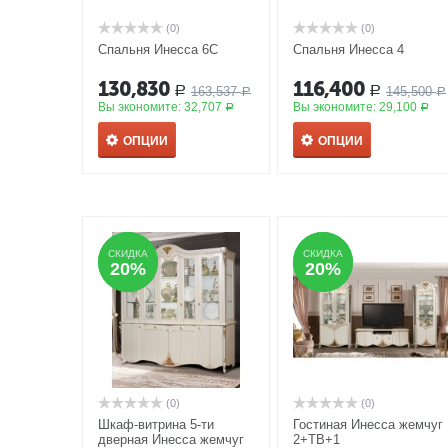
(0)
(0)
Спальня Инесса 6С
Спальня Инесса 4
130,830
116,400
163,537
145,500
Р
Р
Р
Р
Вы экономите:
32,707
Вы экономите:
29,100
Р
Р
ОПЦИИ
ОПЦИИ
СКИДКА
СКИДКА
СКИДКА
СКИДКА
20%
20%
20%
20%
(0)
(0)
Шкаф-витрина 5-ти
Гостиная Инесса жемчуг
дверная Инесса жемчуг
2+ТВ+1