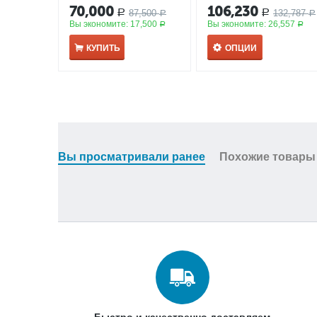
70,000
106,230
87,500
132,787
Р
Р
Р
Р
Вы экономите:
17,500
Вы экономите:
26,557
Р
Р
КУПИТЬ
ОПЦИИ
Вы просматривали ранее
Похожие товары