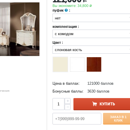
Р
Вы экономите:
34,800
Р
пуфик
:
комплектация :
Цвет :
Цена в баллах:
121000 баллов
Бонусные баллы:
3630 баллов
личения
+
КУПИТЬ
−
ЗАКАЗ В 1
КЛИК