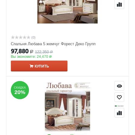
(0)
Спальня Любава 5 жемчуг Форест Деко Групп
97,880
122,350
Р
Р
Вы экономите:
24,470
Р
КУПИТЬ
СКИДКА
СКИДКА
20%
20%