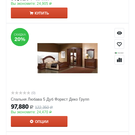
Вы экономите:
24,905
Р
КУПИТЬ
СКИДКА
СКИДКА
20%
20%
(0)
Спальня Любава 5 Дуб Форест Деко Групп
97,880
122,350
Р
Р
Вы экономите:
24,470
Р
ОПЦИИ