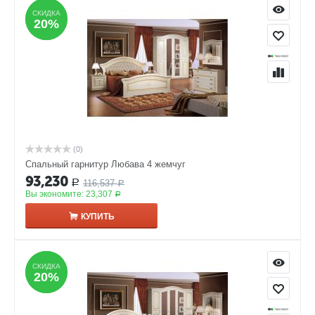
СКИДКА
СКИДКА
20%
20%
(0)
Спальный гарнитур Любава 4 жемчуг
93,230
116,537
Р
Р
Вы экономите:
23,307
Р
КУПИТЬ
СКИДКА
СКИДКА
20%
20%