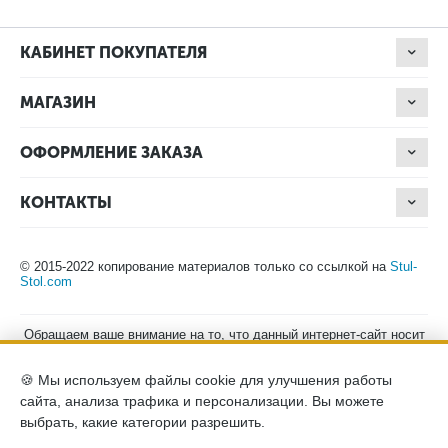
КАБИНЕТ ПОКУПАТЕЛЯ
МАГАЗИН
ОФОРМЛЕНИЕ ЗАКАЗА
КОНТАКТЫ
© 2015-2022 копирование материалов только со ссылкой на
Stul-
Stol.com
Обращаем ваше внимание на то, что данный интернет-сайт носит
исключительно информационный характер и ни при каких
условиях не является публичной офертой, определяемой
🍪 Мы используем файлы cookie для улучшения работы
положениями Статьи 437 (2) Гражданского кодекса Российской
Федерации. Для получения подробной информации о наличии и
сайта, анализа трафика и персонализации. Вы можете
стоимости указанных товаров, пожалуйста, обращайтесь к
выбрать, какие категории разрешить.
менеджерам компании по телефону.