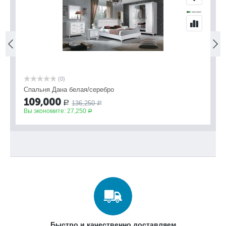
(0)
Спальня Дана белая/серебро
Сп
109,000
9
136,250
Р
Р
Вы экономите:
27,250
Вы
Р
Быстро и качественно доставляем