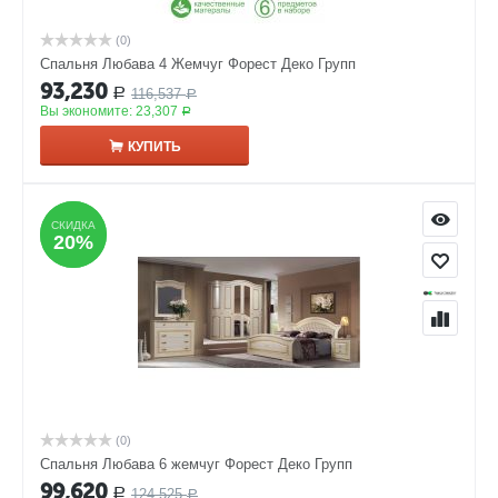
(0)
Спальня Любава 4 Жемчуг Форест Деко Групп
93,230
116,537
Р
Р
Вы экономите:
23,307
Р
КУПИТЬ
СКИДКА
СКИДКА
20%
20%
(0)
Спальня Любава 6 жемчуг Форест Деко Групп
99,620
124,525
Р
Р