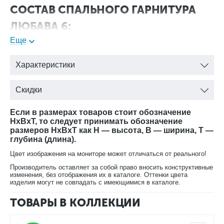
СОСТАВ СПАЛЬНОГО ГАРНИТУРА
ЛЮБАВА 6:
Еще
Шкаф для одежды 6-ти створчатый
H2294 х B2384 х T595
Характеристики
Кровать
H1210 х B2120 х T2091 (спальное место:1800 x 2000)
Тумба прикроватная
Скидки
H504 х B520 х T431
Комод
Если в размерах товаров стоит обозначение
H877 х B1022 х T467
HxBxT, то следует принимать обозначение
Или туалетный столик
размеров HxBxT как H — высота, B — ширина, T —
глубина (длина).
Зеркало
H932 х B862 х Т36
Цвет изображения на мониторе может отличаться от реального!
Производитель оставляет за собой право вносить конструктивные
изменения, без отображения их в каталоге. Оттенки цвета
изделия могут не совпадать с имеющимися в каталоге.
ТОВАРЫ В КОЛЛЕКЦИИ