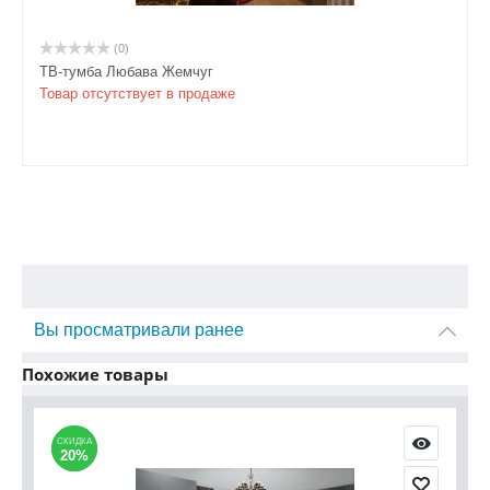
(0)
ТВ-тумба Любава Жемчуг
Товар отсутствует в продаже
Вы просматривали ранее
Похожие товары
СКИДКА
СКИДКА
С
С
20%
20%