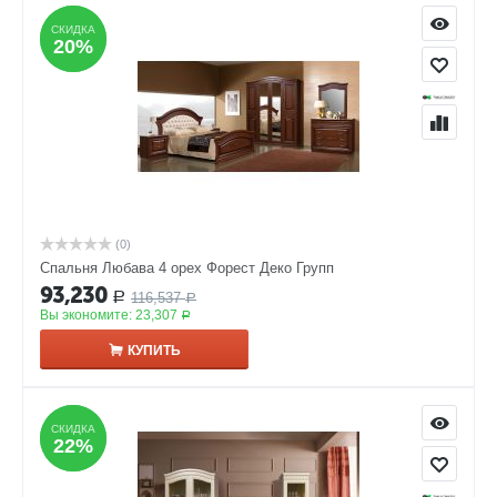
СКИДКА
СКИДКА
20%
20%
(0)
Спальня Любава 4 орех Форест Деко Групп
93,230
116,537
Р
Р
Вы экономите:
23,307
Р
КУПИТЬ
СКИДКА
СКИДКА
22%
22%