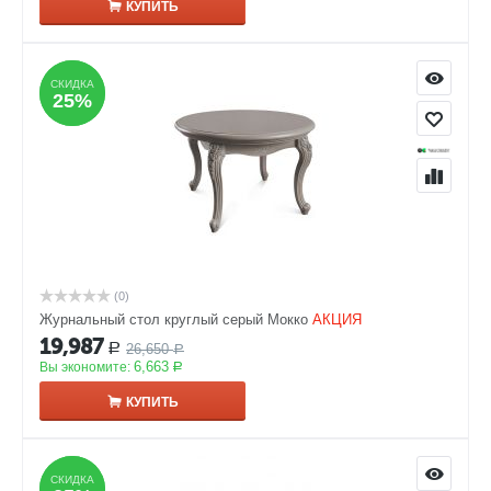
КУПИТЬ
СКИДКА
СКИДКА
25%
25%
(0)
Журнальный стол круглый серый Мокко
АКЦИЯ
19,987
26,650
Р
Р
6,663
Вы экономите:
Р
КУПИТЬ
СКИДКА
СКИДКА