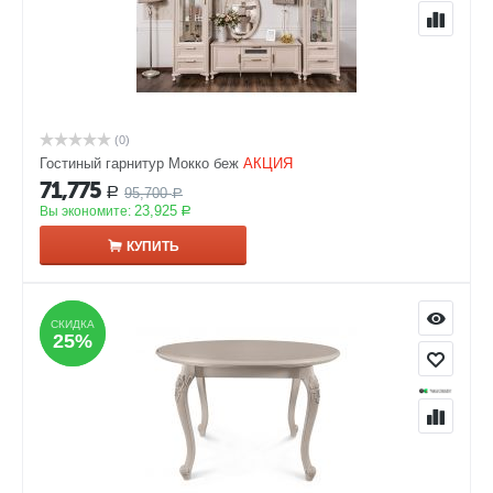
(0)
Гостиный гарнитур Мокко беж
АКЦИЯ
71,775
95,700
Р
Р
23,925
Вы экономите:
Р
КУПИТЬ
СКИДКА
СКИДКА
25%
25%