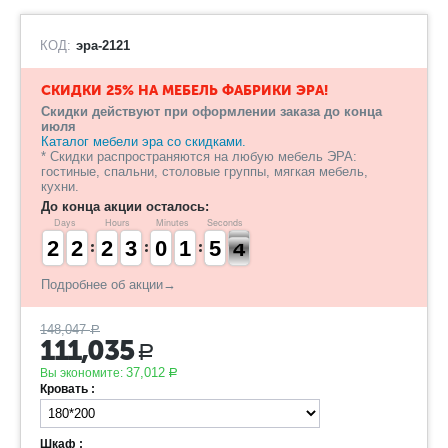
КОД:
эра-2121
СКИДКИ 25% НА МЕБЕЛЬ ФАБРИКИ ЭРА!
Скидки действуют при оформлении заказа до конца
июля
Каталог мебели эра со скидками.
* Скидки распространяются на любую мебель ЭРА:
гостиные, спальни, столовые группы, мягкая мебель,
кухни.
До конца акции осталось:
Days
Hours
Minutes
Seconds
1
1
2
2
1
1
2
2
1
1
2
2
2
2
3
3
9
9
0
0
2
1
1
0
5
5
3
2
3
Подробнее об акции→
148,047
Р
111,035
Р
37,012
Вы экономите:
Р
Кровать :
Шкаф :