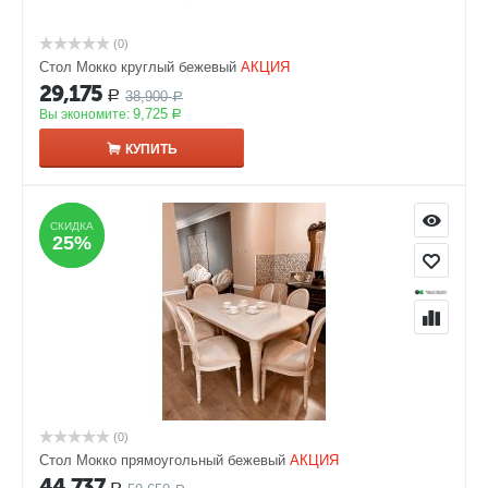
(0)
Стол Мокко круглый бежевый
АКЦИЯ
29,175
38,900
Р
Р
9,725
Вы экономите:
Р
КУПИТЬ
СКИДКА
СКИДКА
25%
25%
(0)
Стол Мокко прямоугольный бежевый
АКЦИЯ
44,737