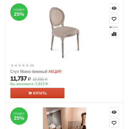
СКИДКА
СКИДКА
25%
25%
(0)
Стул Мокко бежевый
АКЦИЯ
11,737
15,650
Р
Р
3,913
Вы экономите:
Р
КУПИТЬ
СКИДКА
СКИДКА
25%
25%