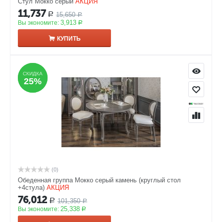
Стул Мокко серый
АКЦИЯ
11,737
15,650
Р
Р
3,913
Вы экономите:
Р
КУПИТЬ
СКИДКА
СКИДКА
25%
25%
(0)
Обеденная группа Мокко серый камень (круглый стол
+4стула)
АКЦИЯ
76,012
101,350
Р
Р
25,338
Вы экономите:
Р