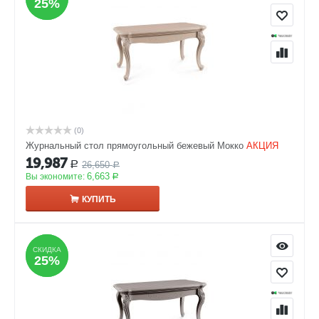
25%
25%
(0)
Журнальный стол прямоугольный бежевый Мокко
АКЦИЯ
19,987
26,650
Р
Р
6,663
Вы экономите:
Р
КУПИТЬ
СКИДКА
СКИДКА
25%
25%