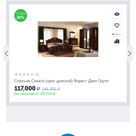
СКИДКА
СКИДКА
С
С
20%
20%
(0)
Спальня Соната (орех донской) Форест Деко Групп
Сп
117,000
9
146,250
Р
Р
Вы экономите:
29,250
Вы
Р