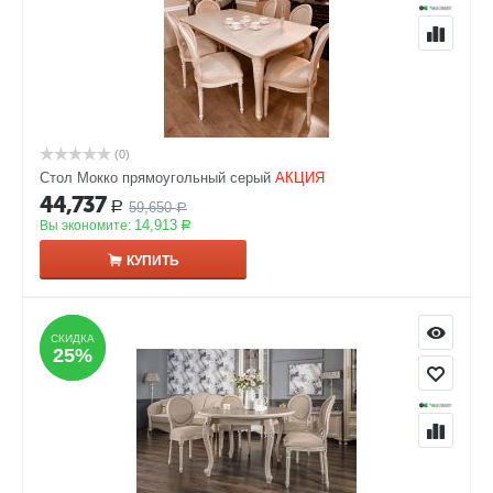
(0)
Стол Мокко прямоугольный серый
АКЦИЯ
44,737
59,650
Р
Р
14,913
Вы экономите:
Р
КУПИТЬ
СКИДКА
СКИДКА
25%
25%