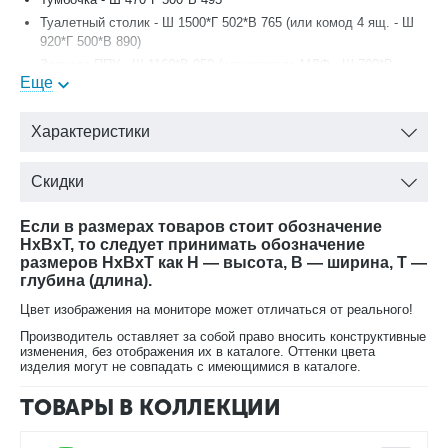
Туалетный столик - Ш 1500*Г 502*В 765 (или комод 4 ящ. - Ш
920*Г 500*В 890)
Зеркало ППУ - Ш 1160*В 950 (или зеркало МДФ - Ш 700*В
Еще
1000)
В кровать можно установить бельевой ящик с подъемным
Характеристики
механизмом.
Мебель для спальни «Мокко» имеет множество
Скидки
преимуществ — от безупречного внешнего вида до качества
материалов и срока службы. Предметы этой линии
Если в размерах товаров стоит обозначение
выполнены в стиле классики и наделены максимальной
HxBxT, то следует принимать обозначение
функциональностью. Благодаря этому мебель идеально
размеров HxBxT как H — высота, B — ширина, T —
вписывается в соответствующий интерьер.
глубина (длина).
Утонченные элементы, роскошная обивка, витиеватые
Цвет изображения на мониторе может отличаться от реального!
накладки доставят эстетическое наслаждение своим
Производитель оставляет за собой право вносить конструктивные
владельцам. Бежевый цвет «мокко» мебели позволяет
изменения, без отображения их в каталоге. Оттенки цвета
визуально увеличить пространство спальни, подчеркнуть
изделия могут не совпадать с имеющимися в каталоге.
важные детали, добавив в пространство легкости и света.
ТОВАРЫ В КОЛЛЕКЦИИ
Компания-производитель «ЭРА» доставит товар в любой
уголок страны, чтобы создать там царство роскоши и