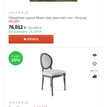
(0)
Обеденная группа Мокко беж (круглый стол +4стула)
АКЦИЯ
76,012
101,350
Р
Р
25,338
Вы экономите:
Р
КУПИТЬ
СКИДКА
СКИДКА
25%
25%
(0)