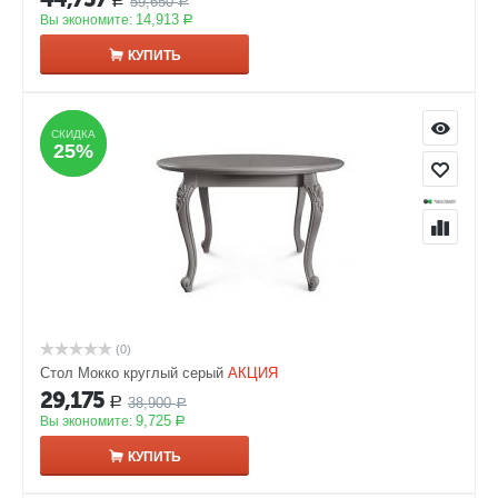
59,650
Р
Р
14,913
Вы экономите:
Р
КУПИТЬ
СКИДКА
СКИДКА
25%
25%
(0)
Стол Мокко круглый серый
АКЦИЯ
29,175
38,900
Р
Р
9,725
Вы экономите:
Р
КУПИТЬ