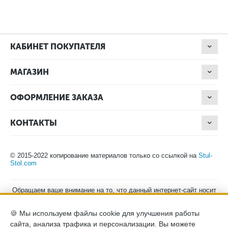
КАБИНЕТ ПОКУПАТЕЛЯ
МАГАЗИН
ОФОРМЛЕНИЕ ЗАКАЗА
КОНТАКТЫ
© 2015-2022 копирование материалов только со ссылкой на
Stul-
Stol.com
Обращаем ваше внимание на то, что данный интернет-сайт носит
исключительно информационный характер и ни при каких
условиях не является публичной офертой, определяемой
🍪 Мы используем файлы cookie для улучшения работы
положениями Статьи 437 (2) Гражданского кодекса Российской
Федерации. Для получения подробной информации о наличии и
сайта, анализа трафика и персонализации. Вы можете