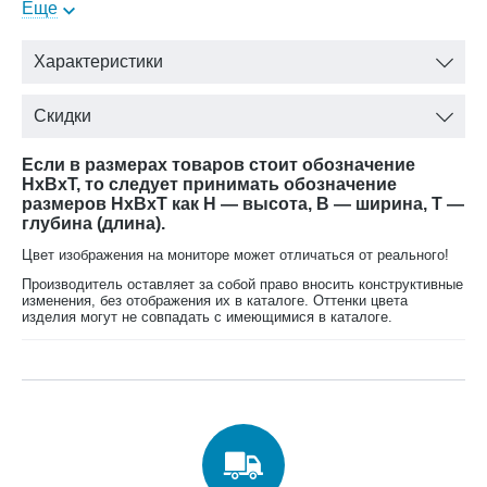
Еще
Витрина 2-х дверная «Riva» - 1 шт.
Обращаем Ваше внимание на то, что кровать матрасом не
Характеристики
комплектуется. Его Вы сможете заказать у нас отдельно.
Обратите Ваше внимание на другие
элементы коллекции
Скидки
.
мебели Riva
Если в размерах товаров стоит обозначение
HxBxT, то следует принимать обозначение
размеров HxBxT как H — высота, B — ширина, T —
глубина (длина).
Цвет изображения на мониторе может отличаться от реального!
Производитель оставляет за собой право вносить конструктивные
изменения, без отображения их в каталоге. Оттенки цвета
изделия могут не совпадать с имеющимися в каталоге.