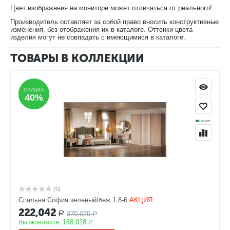
Цвет изображения на мониторе может отличаться от реального!
Банкетка прикроватная
Производитель оставляет за собой право вносить конструктивные
Любой предмет из набора мебели можно приобрести
изменения, без отображения их в каталоге. Оттенки цвета
отдельно.
изделия могут не совпадать с имеющимися в каталоге.
ТОВАРЫ В КОЛЛЕКЦИИ
СКИДКА
СКИДКА
40%
40%
(0)
Спальня София зеленый/беж 1,8-6
АКЦИЯ
222,042
370,070
Р
Р
148,028
Вы экономите:
Р