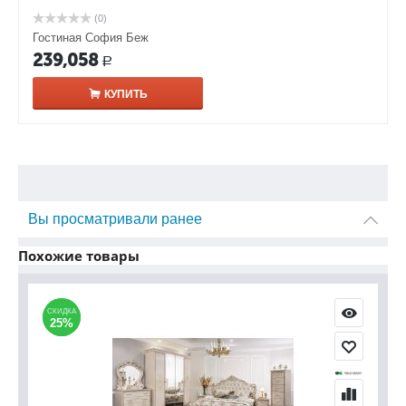
(0)
Гостиная София Беж
239,058
Р
КУПИТЬ
Вы просматривали ранее
Похожие товары
СКИДКА
СКИДКА
25%
25%