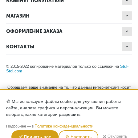
КАБИНЕТ ПОКУПАТЕЛЯ
МАГАЗИН
ОФОРМЛЕНИЕ ЗАКАЗА
КОНТАКТЫ
© 2015-2022 копирование материалов только со ссылкой на
Stul-
Stol.com
Обращаем ваше внимание на то, что данный интернет-сайт носит
исключительно информационный характер и ни при каких
условиях не является публичной офертой, определяемой
🍪 Мы используем файлы cookie для улучшения работы
положениями Статьи 437 (2) Гражданского кодекса Российской
Федерации. Для получения подробной информации о наличии и
сайта, анализа трафика и персонализации. Вы можете
стоимости указанных товаров, пожалуйста, обращайтесь к
выбрать, какие категории разрешить.
менеджерам компании по телефону.
Политика конфиденциальности
хранение и защита персональных
Политике конфиденциальности
Подробнее — в
данных
согласие на обработку персональных данных
✖️ Отклонить
✅ Принять все
⚙️ Настроить