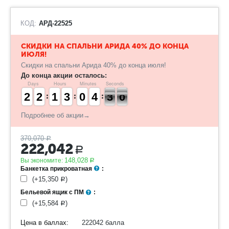
КОД:
АРД-22525
​СКИДКИ НА СПАЛЬНИ АРИДА 40% ДО КОНЦА
ИЮЛЯ!
Скидки на спальни Арида 40% до конца июля!
До конца акции осталось:
Days
Hours
Minutes
Seconds
1
1
2
2
1
1
2
2
1
1
1
1
2
2
3
3
9
9
0
0
3
3
4
4
3
2
0
9
2
9
Подробнее об акции→
370,070
Р
222,042
Р
148,028
Вы экономите:
Р
Банкетка прикроватная
:
(+
15,350
)
Р
Бельевой ящик с ПМ
:
(+
15,584
)
Р
Цена в баллах:
222042 балла