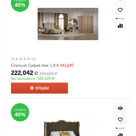
СКИДКА
СКИДКА
40%
40%
(0)
Спальня София беж 1,8-4
АКЦИЯ
222,042
370,070
Р
Р
148,028
Вы экономите:
Р
ОПЦИИ
СКИДКА
СКИДКА
40%
40%