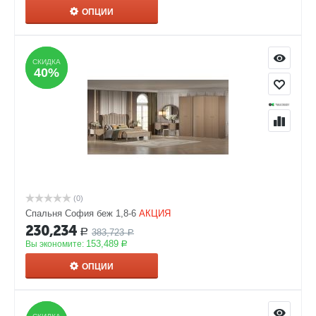
ОПЦИИ
СКИДКА
СКИДКА
40%
40%
(0)
Спальня София беж 1,8-6
АКЦИЯ
230,234
383,723
Р
Р
153,489
Вы экономите:
Р
ОПЦИИ