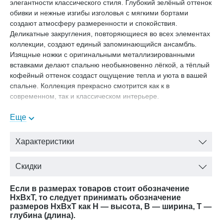
элегантности классического стиля. Глубокий зелёный оттенок
обивки и нежные изгибы изголовья с мягкими бортами
создают атмосферу размеренности и спокойствия.
Деликатные закругления, повторяющиеся во всех элементах
коллекции, создают единый запоминающийся ансамбль.
Изящные ножки с оригинальными металлизированными
вставками делают спальню необыкновенно лёгкой, а тёплый
кофейный оттенок создаст ощущение тепла и уюта в вашей
спальне. Коллекция прекрасно смотрится как к в
современном, так и классическом интерьере.
Предметы коллекции спальной мебели София:
Еще
кровать: 1.8 ш 1983 / в 1424 / г 2120 (ортопед в комплекте!)
тумба прикроватная: ш 700 / в 616 / г 501
Характеристики
шкаф 4 ств: ш1902 * г718 * в2264
туалетный стол: ш 1733 / в 788 / г 585
Скидки
зеркало: ш 1170 / в 870 / г 30
пуф: ш 380 / в 420 / г 380
Если в размерах товаров стоит обозначение
Дополнительно:
HxBxT, то следует принимать обозначение
размеров HxBxT как H — высота, B — ширина, T —
Ортопедическое основание с подъемным механизмом и
глубина (длина).
коробом для белья (ПМ) малое