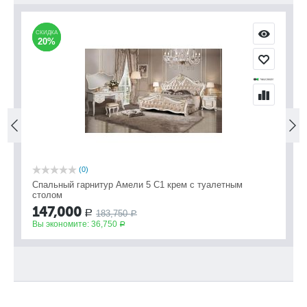
СКИДКА
СКИДКА
С
С
20%
20%
(0)
Спальный гарнитур Амели 5 С1 крем с туалетным
Сп
столом
1
147,000
183,750
Р
Вы
Р
Вы экономите:
36,750
Р