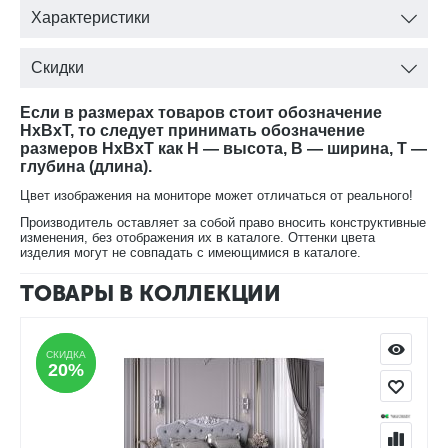
♦ Доставка, сборка, гарантия.
Характеристики
♦ Продается комплектом.
Скидки
Если в размерах товаров стоит обозначение
HxBxT, то следует принимать обозначение
размеров HxBxT как H — высота, B — ширина, T —
глубина (длина).
Цвет изображения на мониторе может отличаться от реального!
Производитель оставляет за собой право вносить конструктивные
изменения, без отображения их в каталоге. Оттенки цвета
изделия могут не совпадать с имеющимися в каталоге.
ТОВАРЫ В КОЛЛЕКЦИИ
СКИДКА
СКИДКА
20%
20%