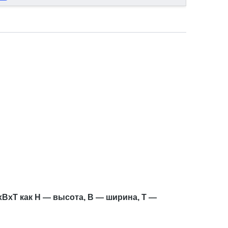
xBxT как H — высота, B — ширина, T —