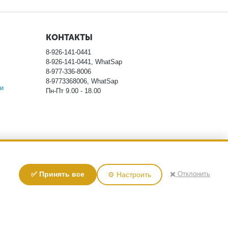
КОНТАКТЫ
8-926-141-0441
8-926-141-0441, WhatSap
8-977-336-8006
8-9773368006, WhatSap
и
Пн-Пт 9.00 - 18.00
ловиях не является публичной офертой, определяемой
✖️ Отклонить
✅ Принять все
⚙️ Настроить
тоимости указанных товаров, пожалуйста, обращайтесь к
у персональных данных