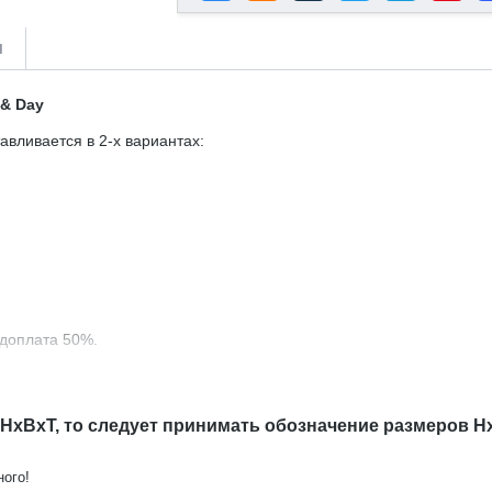
и
 & Day
авливается в 2-х вариантах:
едоплата 50%.
 HxBxT, то следует принимать обозначение размеров H
ного!