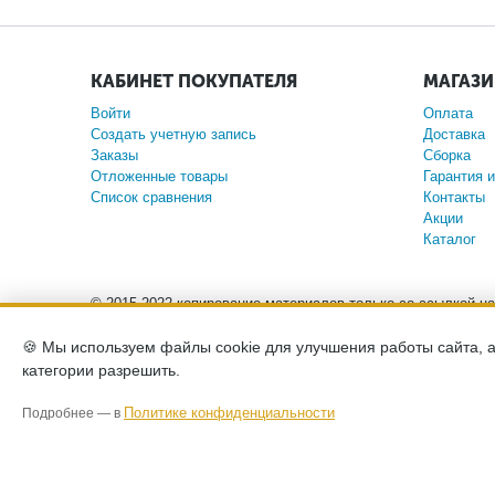
КАБИНЕТ ПОКУПАТЕЛЯ
МАГАЗ
Войти
Оплата
Создать учетную запись
Доставка
Заказы
Сборка
Отложенные товары
Гарантия и
Список сравнения
Контакты
Акции
Каталог
© 2015-2022 копирование материалов только со ссылкой н
🍪 Мы используем файлы cookie для улучшения работы сайта, 
Обращаем ваше внимание на то, что данный интернет
категории разрешить.
положениями Статьи 437 (2) Гражданского кодекса Росс
Политике конфиденциальности
Подробнее — в
Политика конфиденциа
2026