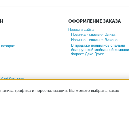
ИН
ОФОРМЛЕНИЕ ЗАКАЗА
Новости сайта
Новинка - спальня Элиза
Новинка - спальня Элиана
В продаже появились спальни
 возврат
белорусской мебельной компани
Форест Деко Групп
а
Stul-Stol.com
анализа трафика и персонализации. Вы можете выбрать, какие
-сайт носит исключительно информационный характер и ни при каких ус
ийской Федерации. Для получения подробной информации о наличии и с
менеджерам компании по телефону.
льности
хранение и защита персональных данных
согласие на обработк