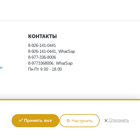
КОНТАКТЫ
8-926-141-0441
8-926-141-0441, WhatSap
8-977-336-8006
8-9773368006, WhatSap
и
Пн-Пт 9.00 - 18.00
ловиях не является публичной офертой, определяемой
✖️ Отклонить
✅ Принять все
⚙️ Настроить
тоимости указанных товаров, пожалуйста, обращайтесь к
у персональных данных