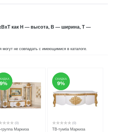
xBxT как H — высота, B — ширина, T —
ия могут не совпадать с имеющимися в каталоге.
КИДКА
КИДКА
СКИДКА
СКИДКА
9%
9%
9%
9%
(0)
(0)
-группа Маркиза
ТВ-тумба Маркиза