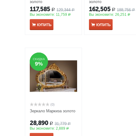
золото
золото
117,585
162,505
129,344
188,756
Р
Р
Р
Р
Вы экономите:
11,759
Вы экономите:
26,251
Р
Р
КУПИТЬ
КУПИТЬ
СКИДКА
СКИДКА
9%
9%
(0)
Зеркало Маркиза золото
28,890
31,779
Р
Р
Вы экономите:
2,889
Р