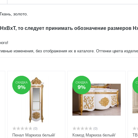
Ткань, золото.
 HxBxT, то следует принимать обозначение размеров H
ного!
тивные изменения, без отображения их в каталоге. Оттенки цвета издел
СКИДКА
СКИДКА
СКИДКА
СКИДКА
С
С
9%
9%
9%
9%
(0)
(0)
Пенал Маркиза белый/
Комод Маркиза белый/
ТВ