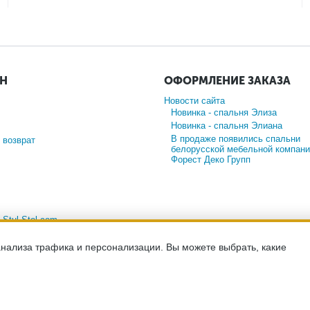
ИН
ОФОРМЛЕНИЕ ЗАКАЗА
Новости сайта
Новинка - спальня Элиза
Новинка - спальня Элиана
В продаже появились спальни
 возврат
белорусской мебельной компани
Форест Деко Групп
а
Stul-Stol.com
анализа трафика и персонализации. Вы можете выбрать, какие
-сайт носит исключительно информационный характер и ни при каких ус
ийской Федерации. Для получения подробной информации о наличии и с
менеджерам компании по телефону.
льности
хранение и защита персональных данных
согласие на обработк