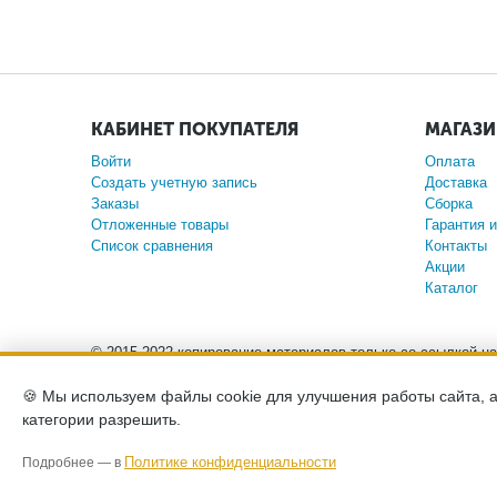
КАБИНЕТ ПОКУПАТЕЛЯ
МАГАЗ
Войти
Оплата
Создать учетную запись
Доставка
Заказы
Сборка
Отложенные товары
Гарантия и
Список сравнения
Контакты
Акции
Каталог
© 2015-2022 копирование материалов только со ссылкой н
🍪 Мы используем файлы cookie для улучшения работы сайта, 
Обращаем ваше внимание на то, что данный интернет
категории разрешить.
положениями Статьи 437 (2) Гражданского кодекса Росс
Политике конфиденциальности
Подробнее — в
Политика конфиденциа