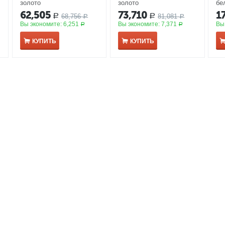
золото
золото
бе
62,505
73,710
1
68,756
81,081
Р
Р
Р
Р
Вы экономите:
6,251
Вы экономите:
7,371
Вы
Р
Р
КУПИТЬ
КУПИТЬ