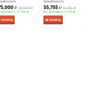
лый/золото
белый/золото
75,000
55,755
192,500
61,331
Р
Р
Р
Р
 экономите:
17,500
Вы экономите:
5,576
Р
Р
КУПИТЬ
КУПИТЬ