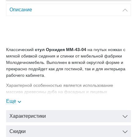
Описание
Классический
стул Орхидея ММ-43-04
на гнутых ножках с
мягкой обивкой сидения и спинки от мебельной фабрики
Молодечномебель. Выполнен в мягкой округлой форме и
прекрасно подойдет как для гостиной, так и для интерьера
рабочего кабинета.
Характерной особенностью является использование
массива древесины дуба на фасадных и лицевых
поверхностях, наличие декоративных профильных карнизов
Еще
криволинейной формы с элементами резьбы. Двери, стенки
боковые рамочной конструкции.
Характеристики
Цвет: орех
Скидки
В нашем интернет-магазине Вы можете купить стул ММ-43-