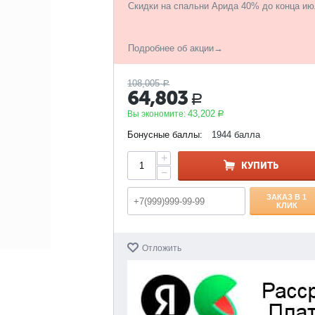
Скидки на спальни Арида 40% до конца ию
Подробнее об акции→
108,005
Р
64,803
Р
43,202
Вы экономите:
Р
Бонусные баллы:
1944 балла
+
КУПИТЬ
−
ЗАКАЗ В 1
КЛИК
Отложить