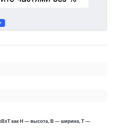
xBxT как H — высота, B — ширина, T —