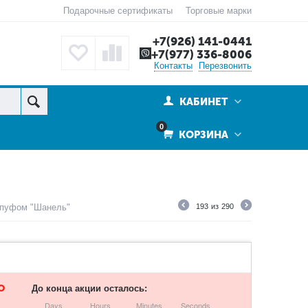
Подарочные сертификаты
Торговые марки
+7(926) 141-0441
+7(977) 336-8006
Контакты
Перезвонить
КАБИНЕТ
0
КОРЗИНА
 пуфом "Шанель"
193
из
290
О
До конца акции осталось:
Days
Hours
Minutes
Seconds