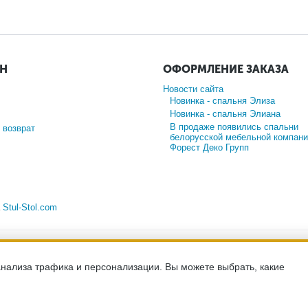
ИН
ОФОРМЛЕНИЕ ЗАКАЗА
Новости сайта
Новинка - спальня Элиза
Новинка - спальня Элиана
В продаже появились спальни
 возврат
белорусской мебельной компани
Форест Деко Групп
а
Stul-Stol.com
-сайт носит исключительно информационный характер и ни при каких ус
ийской Федерации. Для получения подробной информации о наличии и с
менеджерам компании по телефону.
анализа трафика и персонализации. Вы можете выбрать, какие
льности
хранение и защита персональных данных
согласие на обработк