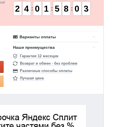
ля!
1
1
2
2
3
3
4
4
9
9
0
0
1
1
1
1
4
4
5
5
7
7
8
8
9
9
0
0
3
2
3
Варианты оплаты
Наши преимущества
Гарантия 12 месяцев
Возврат и обмен - без проблем
Различные способы оплаты
Лучшая цена