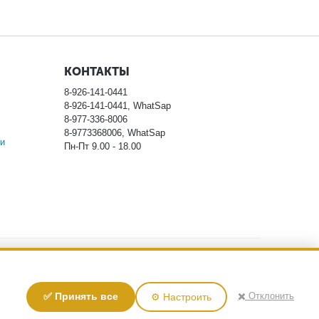
КОНТАКТЫ
8-926-141-0441
8-926-141-0441, WhatSap
8-977-336-8006
8-9773368006, WhatSap
и
Пн-Пт 9.00 - 18.00
ловиях не является публичной офертой, определяемой
тоимости указанных товаров, пожалуйста, обращайтесь к
у персональных данных
✖️ Отклонить
✅ Принять все
⚙️ Настроить