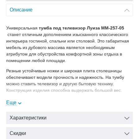
Описание
Универсальная
тумба под телевизор Луиза ММ-257-05
станет отличным дополнением изысканного классического
интерьера гостиной, спальни или столовой. Это габаритная
мебель из дубового массива является необходимым
атрибутом для обустройства комфортной зоны отдыха в
помещении любой площади.
Резные устойчивые ножки и широкая плита столешницы
обеспечивают модели прочность и надежность. На тумбу
можно ставить телевизор и другую бытовую технику.
Конструкция изделия способна выдержать большой вес.
Цвет: белая эмаль с серебристой патиной
Еще
В нашем интернет-магазине Вы можете купить тумбу под
телевизор Луиза ММ-257-05 с доставкой на дом.
Характеристики
Скидки