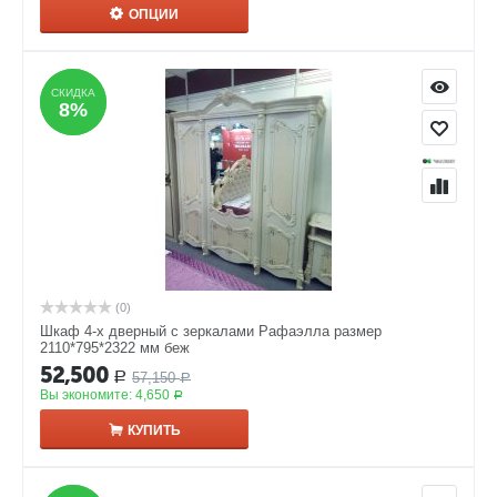
ОПЦИИ
СКИДКА
СКИДКА
8%
8%
(0)
Шкаф 4-х дверный с зеркалами Рафаэлла размер
2110*795*2322 мм беж
52,500
57,150
Р
Р
Вы экономите:
4,650
Р
КУПИТЬ