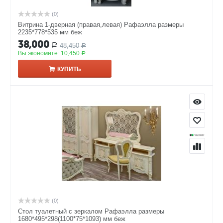
(0)
Витрина 1-дверная (правая,левая) Рафаэлла размеры
2235*778*535 мм беж
38,000
48,450
Р
Р
Вы экономите:
10,450
Р
КУПИТЬ
(0)
Стол туалетный с зеркалом Рафаэлла размеры
1680*495*298(1100*75*1093) мм беж