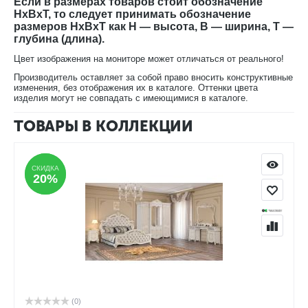
Если в размерах товаров стоит обозначение
HxBxT, то следует принимать обозначение
размеров HxBxT как H — высота, B — ширина, T —
глубина (длина).
Цвет изображения на мониторе может отличаться от реального!
Производитель оставляет за собой право вносить конструктивные
изменения, без отображения их в каталоге. Оттенки цвета
изделия могут не совпадать с имеющимися в каталоге.
ТОВАРЫ В КОЛЛЕКЦИИ
СКИДКА
СКИДКА
20%
20%
(0)