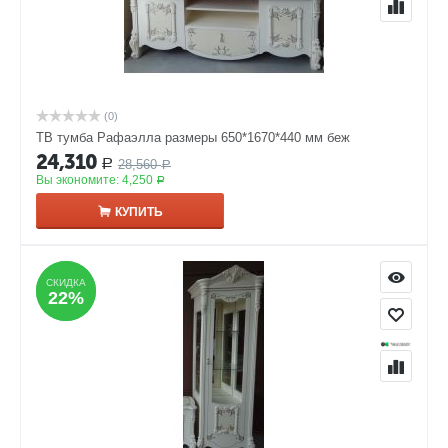
(0)
ТВ тумба Рафаэлла размеры 650*1670*440 мм беж
24,310
28,560
Р
Р
Вы экономите:
4,250
Р
КУПИТЬ
СКИДКА
СКИДКА
22%
22%