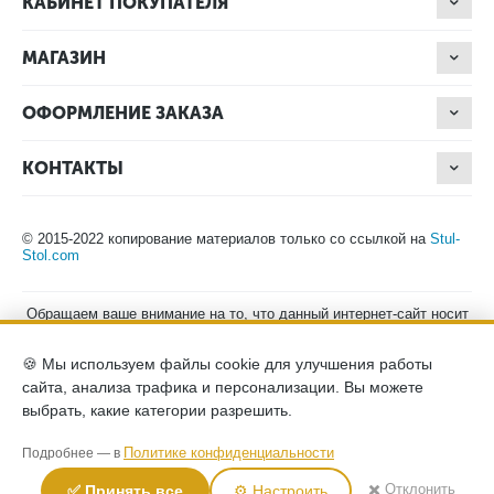
КАБИНЕТ ПОКУПАТЕЛЯ
МАГАЗИН
ОФОРМЛЕНИЕ ЗАКАЗА
КОНТАКТЫ
© 2015-2022 копирование материалов только со ссылкой на
Stul-
Stol.com
Обращаем ваше внимание на то, что данный интернет-сайт носит
исключительно информационный характер и ни при каких
условиях не является публичной офертой, определяемой
🍪 Мы используем файлы cookie для улучшения работы
положениями Статьи 437 (2) Гражданского кодекса Российской
Федерации. Для получения подробной информации о наличии и
сайта, анализа трафика и персонализации. Вы можете
стоимости указанных товаров, пожалуйста, обращайтесь к
выбрать, какие категории разрешить.
менеджерам компании по телефону.
Политика конфиденциальности
хранение и защита персональных
Политике конфиденциальности
Подробнее — в
данных
согласие на обработку персональных данных
✖️ Отклонить
✅ Принять все
⚙️ Настроить