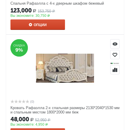
Спальня Рафаэлла с 4-x дверным шкафом бежевый
123,000
153,750
Р
Р
Вы экономите:
30,750
Р
ОПЦИИ
СКИДКА
СКИДКА
9%
9%
(0)
Кровать Рафаэлла 2-х спальная размеры 2130*2040*1530 мм
и спальным местом 1800*2000 мм беж
48,000
52,950
Р
Р
Вы экономите:
4,950
Р