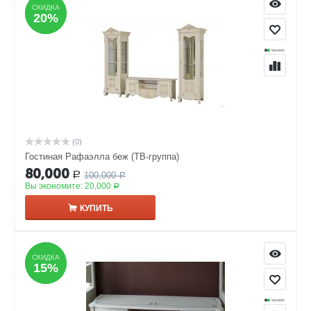
СКИДКА
СКИДКА
20%
20%
(0)
Гостиная Рафаэлла беж (ТВ-группа)
80,000
100,000
Р
Р
Вы экономите:
20,000
Р
КУПИТЬ
СКИДКА
СКИДКА
15%
15%