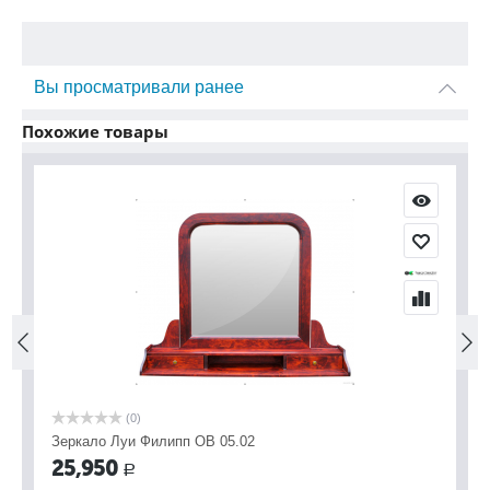
Вы просматривали ранее
Похожие товары
(0)
Зеркало Луи Филипп ОВ 05.02
Зе
25,950
2
Р