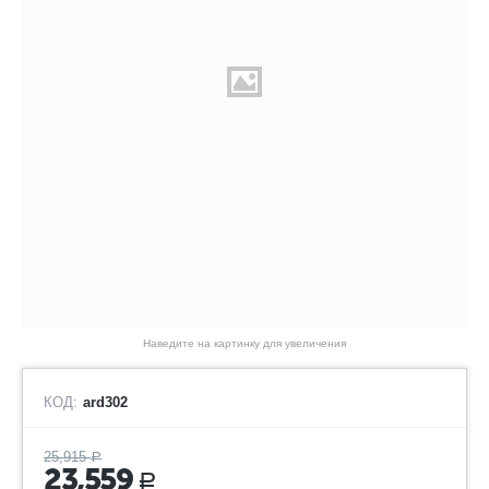
Наведите на картинку для увеличения
КОД:
ard302
25,915
Р
23,559
Р