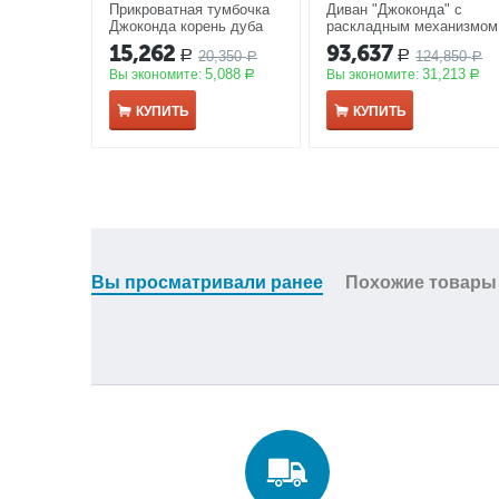
Прикроватная тумбочка
Диван "Джоконда" с
Джоконда корень дуба
раскладным механизмом
глянец
АКЦИЯ
караваджо глянец
15,262
93,637
20,350
124,850
Р
Р
Р
АКЦИЯ
Р
5,088
31,213
Вы экономите:
Вы экономите:
Р
Р
КУПИТЬ
КУПИТЬ
Вы просматривали ранее
Похожие товары