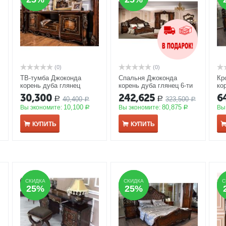
(0)
(0)
ТВ-тумба Джоконда
Спальня Джоконда
Кр
корень дуба глянец
корень дуба глянец 6-ти
ко
ш1775/г540/в685
АКЦИЯ
ств. шкаф, кровать
18
30,300
242,625
6
40,400
323,500
Р
Р
Р
180*200
АКЦИЯ
Р
10,100
80,875
Вы экономите:
Вы экономите:
Вы
Р
Р
КУПИТЬ
КУПИТЬ
СКИДКА
СКИДКА
СКИДКА
СКИДКА
С
С
25%
25%
25%
25%