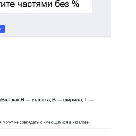
xBxT как H — высота, B — ширина, T —
ия могут не совпадать с имеющимися в каталоге.