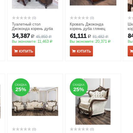
(0)
(0)
Туалетный стол
Кровать Джоконда
Шк
Джоконда корень дуба
корень дуба глянец
ко
глянец в комплекте с
1600*2000мм
АКЦИЯ
А
34,387
61,111
8
45,850
81,482
Р
Р
пуфиком
АКЦИЯ
Р
Р
11,463
20,371
Вы экономите:
Вы экономите:
Вы
Р
Р
КУПИТЬ
КУПИТЬ
СКИДКА
СКИДКА
СКИДКА
СКИДКА
25%
25%
25%
25%
(0)
(0)