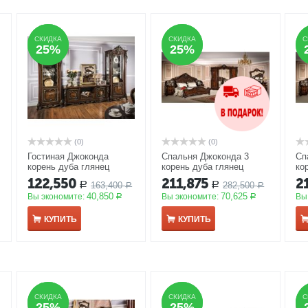
СКИДКА
СКИДКА
СКИДКА
СКИДКА
С
С
25%
25%
25%
25%
(0)
(0)
Гостиная Джоконда
Спальня Джоконда 3
Сп
корень дуба глянец
корень дуба глянец
ко
АКЦИЯ
АКЦИЯ
А
122,550
211,875
2
163,400
282,500
Р
Р
Р
Р
40,850
70,625
Вы экономите:
Вы экономите:
Вы
Р
Р
КУПИТЬ
КУПИТЬ
СКИДКА
СКИДКА
СКИДКА
СКИДКА
С
С
25%
25%
25%
25%