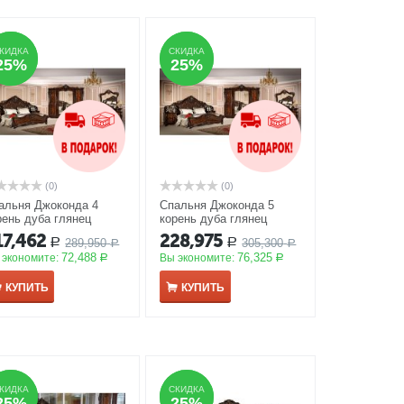
КИДКА
КИДКА
СКИДКА
СКИДКА
25%
25%
25%
25%
(0)
(0)
альня Джоконда 4
Спальня Джоконда 5
рень дуба глянец
корень дуба глянец
КЦИЯ
АКЦИЯ
17,462
228,975
289,950
305,300
Р
Р
Р
Р
72,488
76,325
 экономите:
Вы экономите:
Р
Р
КУПИТЬ
КУПИТЬ
КИДКА
КИДКА
СКИДКА
СКИДКА
25%
25%
25%
25%