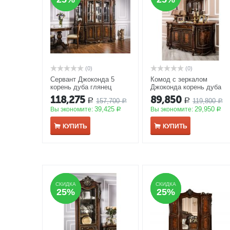
(0)
(0)
Сервант Джоконда 5
Комод с зеркалом
корень дуба глянец
Джоконда корень дуба
АКЦИЯ
глянец
АКЦИЯ
118,275
89,850
157,700
119,800
Р
Р
Р
Р
39,425
29,950
Вы экономите:
Вы экономите:
Р
Р
КУПИТЬ
КУПИТЬ
СКИДКА
СКИДКА
СКИДКА
СКИДКА
25%
25%
25%
25%