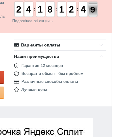
за
1
1
2
2
3
3
4
4
1
1
1
1
7
7
8
8
1
1
1
1
1
1
2
2
5
4
4
8
7
8
ель
Подробнее об акции→
Варианты оплаты
Наши преимущества
Гарантия 12 месяцев
Возврат и обмен - без проблем
Различные способы оплаты
Лучшая цена