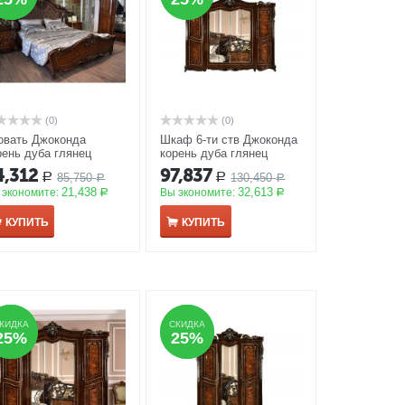
(0)
(0)
овать Джоконда
Шкаф 6-ти ств Джоконда
рень дуба глянец
корень дуба глянец
00*2000мм
АКЦИЯ
АКЦИЯ
4,312
97,837
85,750
130,450
Р
Р
Р
Р
21,438
32,613
 экономите:
Вы экономите:
Р
Р
КУПИТЬ
КУПИТЬ
КИДКА
КИДКА
СКИДКА
СКИДКА
25%
25%
25%
25%