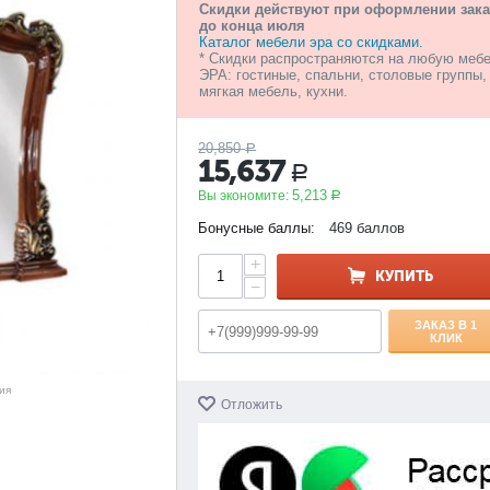
Скидки действуют при оформлении зака
до конца июля
Каталог мебели эра со скидками.
* Скидки распространяются на любую меб
ЭРА: гостиные, спальни, столовые группы,
мягкая мебель, кухни.
20,850
Р
15,637
Р
5,213
Вы экономите:
Р
Бонусные баллы:
469 баллов
+
КУПИТЬ
−
ЗАКАЗ В 1
КЛИК
ия
Отложить