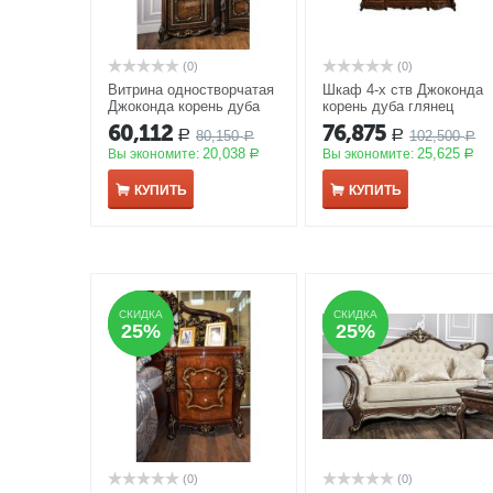
(0)
(0)
Витрина одностворчатая
Шкаф 4-х ств Джоконда
Джоконда корень дуба
корень дуба глянец
глянец ш800/г520/в2270
АКЦИЯ
60,112
76,875
80,150
102,500
Р
Р
АКЦИЯ
Р
Р
20,038
25,625
Вы экономите:
Вы экономите:
Р
Р
КУПИТЬ
КУПИТЬ
СКИДКА
СКИДКА
СКИДКА
СКИДКА
25%
25%
25%
25%
(0)
(0)