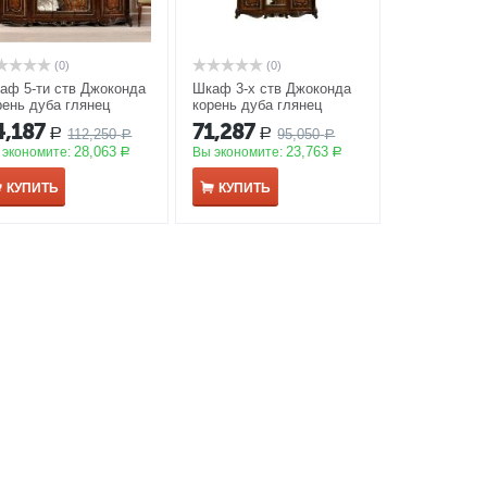
(0)
(0)
аф 5-ти ств Джоконда
Шкаф 3-х ств Джоконда
рень дуба глянец
корень дуба глянец
КЦИЯ
АКЦИЯ
4,187
71,287
112,250
95,050
Р
Р
Р
Р
28,063
23,763
 экономите:
Вы экономите:
Р
Р
КУПИТЬ
КУПИТЬ