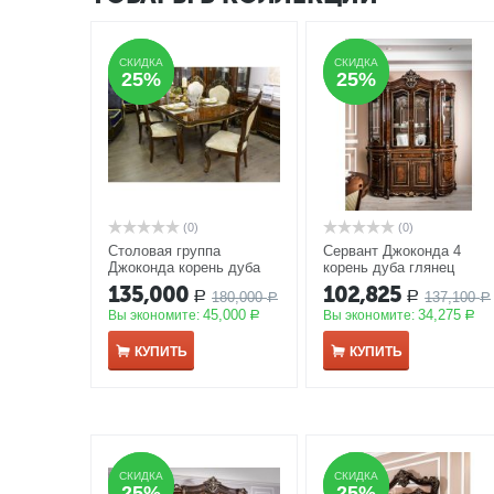
СКИДКА
СКИДКА
СКИДКА
СКИДКА
25%
25%
25%
25%
(0)
(0)
Столовая группа
Сервант Джоконда 4
Джоконда корень дуба
корень дуба глянец
глянец
АКЦИЯ
АКЦИЯ
135,000
102,825
180,000
137,100
Р
Р
Р
Р
45,000
34,275
Вы экономите:
Вы экономите:
Р
Р
КУПИТЬ
КУПИТЬ
СКИДКА
СКИДКА
СКИДКА
СКИДКА
25%
25%
25%
25%