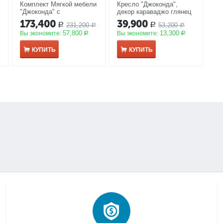
Комплект Мягкой мебели
Кресло "Джоконда",
"Джоконда" с
декор караваджо глянец
раскладным механизмом
АКЦИЯ
173,400
39,900
231,200
53,200
Р
Р
караваджо глянец
Р
Р
57,800
13,300
Вы экономите:
Вы экономите:
АКЦИЯ
Р
Р
КУПИТЬ
КУПИТЬ