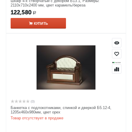
Шкаф 4-х створчатый с декором Б13.1, Размеры:
2110х710х2400 мм, цвет карамель/береза
122,580
Р
КУПИТЬ
(0)
Банкетка с подлокотниками, спинкой и дверкой Б5.12-4,
1205х460х980мм, цвет орех
Товар отсутствует в продаже