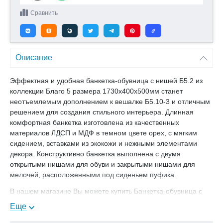
Сравнить
Описание
Эффектная и удобная банкетка-обувница с нишей Б5.2 из
коллекции Благо 5 размера 1730х400х500мм станет
неотъемлемым дополнением к вешалке Б5.10-3 и отличным
решением для создания стильного интерьера. Длинная
комфортная банкетка изготовлена из качественных
материалов ЛДСП и МДФ в темном цвете орех, с мягким
сидением, вставками из экокожи и нежными элементами
декора. Конструктивно банкетка выполнена с двумя
открытыми нишами для обуви и закрытыми нишами для
мелочей, расположенными под сиденьем пуфика.
В нашем магазине Вы можете купить Банкетка-обувница с
нишей Б5.2 к модулю Б 5.10-3, Размеры: 1730х400х500 мм,
Еще
цвет орех с доставкой.