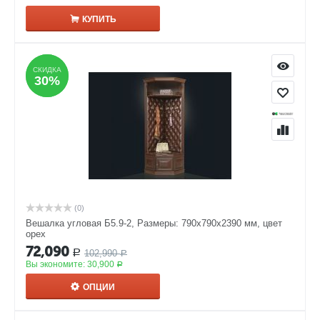
КУПИТЬ
СКИДКА
СКИДКА
30%
30%
(0)
Вешалка угловая Б5.9-2, Размеры: 790х790х2390 мм, цвет
орех
72,090
102,990
Р
Р
Вы экономите:
30,900
Р
ОПЦИИ