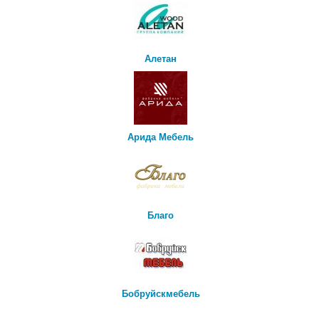
Алетан
Арида Мебель
Благо
Бобруйскмебель