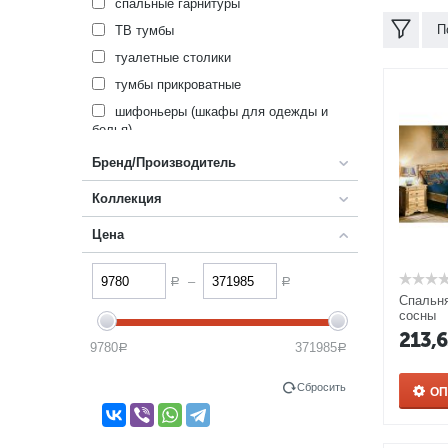
спальные гарнитуры
П
ТВ тумбы
туалетные столики
тумбы прикроватные
шифоньеры (шкафы для одежды и
белья)
Бренд/Производитель
Коллекция
Цена
–
Р
Р
Спальня
сосны
213,
9780
371985
Р
Р
Сбросить
О