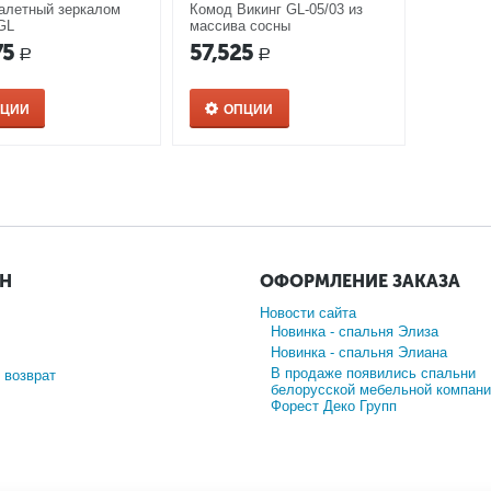
алетный зеркалом
Комод Викинг GL-05/03 из
GL
массива сосны
75
57,525
Р
Р
ПЦИИ
ОПЦИИ
ИН
ОФОРМЛЕНИЕ ЗАКАЗА
Новости сайта
Новинка - спальня Элиза
Новинка - спальня Элиана
В продаже появились спальни
 возврат
белорусской мебельной компани
Форест Деко Групп