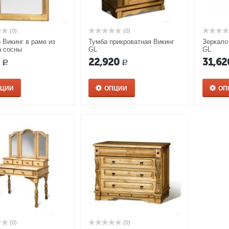
(0)
(0)
 Викинг в раме из
Тумба прикроватная Викинг
Зеркало
а сосны
GL
GL
0
22,920
31,62
Р
Р
ПЦИИ
ОПЦИИ
ОП
(0)
(0)