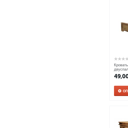
Кровать
двуспа
49,0
О