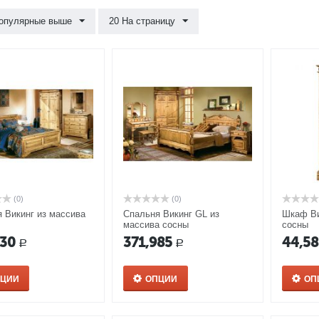
опулярные выше
20 На страницу
(0)
(0)
 Викинг из массива
Спальня Викинг GL из
Шкаф Ви
массива сосны
сосны
630
371,985
44,5
Р
Р
ПЦИИ
ОПЦИИ
ОП