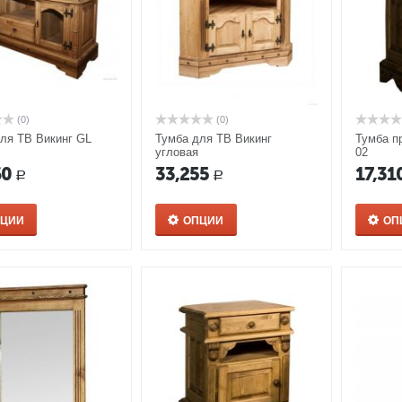
(0)
(0)
ля ТВ Викинг GL
Тумба для ТВ Викинг
Тумба п
угловая
02
60
33,255
17,31
Р
Р
ПЦИИ
ОПЦИИ
ОП