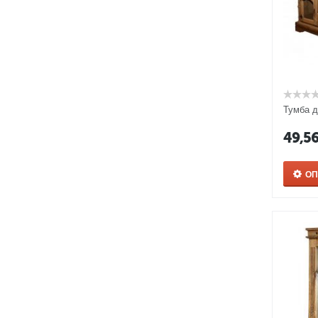
Тумба д
49,5
О