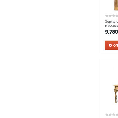
Зеркало
массив
9,78
О