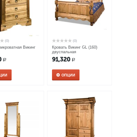
(0)
(0)
рикроватная Викинг
Кровать Викинг GL (160)
двуспальная
0
91,320
Р
Р
ЦИИ
ОПЦИИ