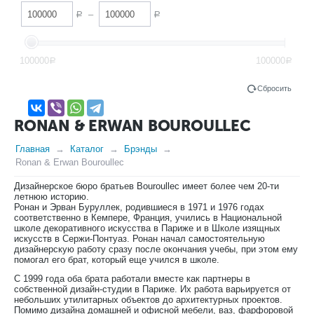
–
Р
Р
100000
100000
Р
Р
Сбросить
RONAN & ERWAN BOUROULLEC
Главная
Каталог
Брэнды
Ronan & Erwan Bouroullec
Дизайнерское бюро братьев Bouroullec имеет более чем 20-ти
летнюю историю.
Ронан и Эрван Буруллек, родившиеся в 1971 и 1976 годах
соответственно в Кемпере, Франция, учились в Национальной
школе декоративного искусства в Париже и в Школе изящных
искусств в Сержи-Понтуаз. Ронан начал самостоятельную
дизайнерскую работу сразу после окончания учебы, при этом ему
помогал его брат, который еще учился в школе.
С 1999 года оба брата работали вместе как партнеры в
собственной дизайн-студии в Париже. Их работа варьируется от
небольших утилитарных объектов до архитектурных проектов.
Помимо дизайна домашней и офисной мебели, ваз, фарфоровой