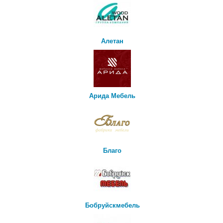
Алетан
Арида Мебель
Благо
Бобруйскмебель