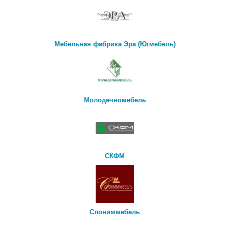
Мебельная фабрика Эра (Югмебель)
Молодечномебель
СКФМ
Слониммебель