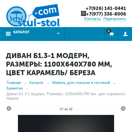
+7(926) 141-0441
+7(977) 336-8006
Контакты
Перезвонить
0
КАТАЛОГ
ДИВАН Б1.3-1 МОДЕРН,
РАЗМЕРЫ: 1100Х640Х780 ММ,
ЦВЕТ КАРАМЕЛЬ/ БЕРЕЗА
Главная
Каталог
Мебель для спальни и гостиной
Банкетки
Диван Б1.3-1 модерн, Размеры: 1100х640х780 мм, цвет карамель/
береза
27
из
32