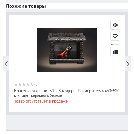
Похожие товары
(0)
Банкетка открытая Б1.2-8 модерн, Размеры: 650х450х520
Ба
мм, цвет карамель/береза
65
Товар отсутствует в продаже
То