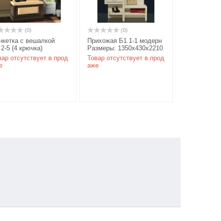
(0)
(0)
нкетка с вешалкой
Прихожая Б1.1-1 модерн
.2-5 (4 крючка)
Размеры: 1350х430х2210
дерн, Размеры:
мм цвет карамель/береза
вар отсутствует в прод
Товар отсутствует в прод
0х470х2010 мм, цвет
е
аже
рамель/береза