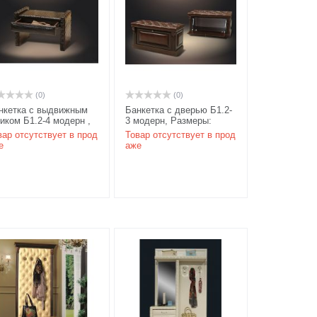
(0)
(0)
нкетка с выдвижным
Банкетка с дверью Б1.2-
иком Б1.2-4 модерн ,
3 модерн, Размеры:
змеры: 650х450х520
650х450х520 мм, цвет
вар отсутствует в прод
Товар отсутствует в прод
, цвет карамель/
карамель/береза
е
аже
реза