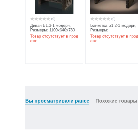
(0)
(0)
Диван Б1.3-1 модерн,
Банкетка Б1.2-1 модерн,
Размеры: 1100х640х780
Размеры:
мм, цвет карамель/
720х410х470мм, цвет
Товар отсутствует в прод
Товар отсутствует в про
береза
карамель/ береза
аже
аже
Вы просматривали ранее
Похожие товары