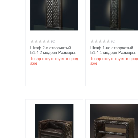
(0)
(0)
Шкаф 2-х створчатый
Шкаф 1-но створчатый
Б1.4-2 модерн Размеры:
Б1.4-1 модерн Размеры:
1150х500х2070 мм цвет
710х500х2070 мм цвет
Товар отсутствует в прод
Товар отсутствует в про
орех
карамель/береза
аже
аже