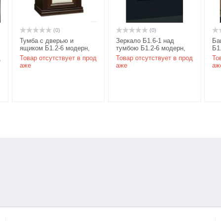
(0)
(0)
Тумба с дверью и
Зеркало Б1.6-1 над
Ба
ящиком Б1.2-6 модерн,
тумбою Б1.2-6 модерн,
Б1
Размеры: 650х450х920
Размеры: 650х80х1090
мо
д
Товар отсутствует в прод
Товар отсутствует в прод
То
мм, цвет орех
мм, цвет орех
81
аже
аже
аж
ка