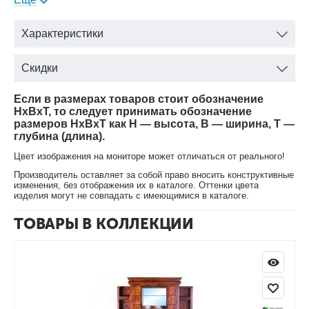
массива ольхи. Мебель, произведенная из дерева сама по
себе неповторима, ведь не существует в мире двух
одинаковых срезов древесины.
Характеристики
Скидки
Выпускается в пяти вариантах окраски:
Если в размерах товаров стоит обозначение
вишня;
HxBxT, то следует принимать обозначение
размеров HxBxT как H — высота, B — ширина, T —
лесной орех;
глубина (длина).
орех;
черный;
Цвет изображения на мониторе может отличаться от реального!
белая эмаль.
Производитель оставляет за собой право вносить конструктивные
изменения, без отображения их в каталоге. Оттенки цвета
изделия могут не совпадать с имеющимися в каталоге.
ТОВАРЫ В КОЛЛЕКЦИИ
В нашем интернет-магазине Вы можете купить Сундук Луи
Филипп ОВ 19.01 в любой расцветке с доставкой