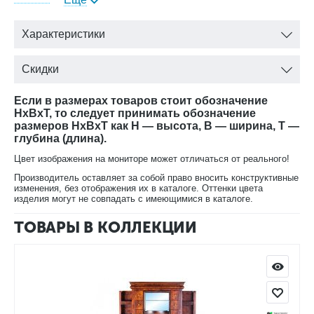
обеспечивает традиционная система обработки дерева и
производство на импортном высококачественном
оборудовании.
Характеристики
Зеркало Луи Филипп ОВ 05.02 оснащено парой выдвижных
ящичков, в которых можно расположить ключи и другие
Скидки
полезные мелочи. Кроме того, под ним есть небольшая, но
удобная полочка. Изготовлено из природного материала –
Если в размерах товаров стоит обозначение
натурального массива ольхи.
HxBxT, то следует принимать обозначение
размеров HxBxT как H — высота, B — ширина, T —
глубина (длина).
Выпускается в пяти вариантах окраски:
Цвет изображения на мониторе может отличаться от реального!
вишня;
Производитель оставляет за собой право вносить конструктивные
лесной орех;
изменения, без отображения их в каталоге. Оттенки цвета
орех;
изделия могут не совпадать с имеющимися в каталоге.
черный;
ТОВАРЫ В КОЛЛЕКЦИИ
белая эмаль.
В нашем интернет-магазине Вы можете купить Зеркало Луи