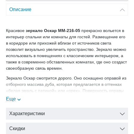
Описание
Красивое
зеркало Оскар ММ-216-05
прекрасно вольется в
интерьер спальни или комнаты для гостей. Размещение его
в коридоре или прихожей вблизи от источников света
позволит визуально увеличить пространство. Зеркало можно
использовать в помещениях с классическим интерьером, а
также в современно обставленных комнатах, где оно создаст
своеобразную связь времен.
Зеркало Оскар смотрится дорого. Оно оснащено оправой из
отборного массива дуба, которая предлагается в оттенках
«белая эмаль с патиной» или «орех». Поверхность оправы
обработана специальным экологичным составом,
Еще
защищающим структуру древесины.
Цвет: орех
Характеристики
В нашем интернет-магазине Вы можете купить зеркало
Скидки
Оскар ММ-216-05
с доставкой на дом.