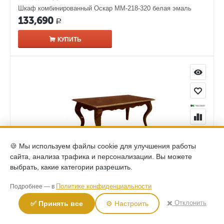
Шкаф комбинированный Оскар ММ-218-320 белая эмаль
133,690
Р
КУПИТЬ
🍪 Мы используем файлы cookie для улучшения работы
сайта, анализа трафика и персонализации. Вы можете
выбрать, какие категории разрешить.
(0)
Стол журнальный Оскар ММ-210-20 орех
Политике конфиденциальности
Подробнее — в
60,810
Р
✖️ Отклонить
✅ Принять все
⚙️ Настроить
КУПИТЬ