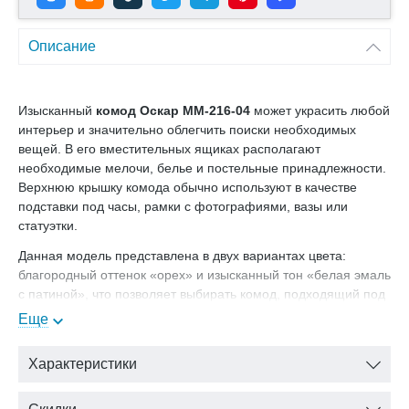
Описание
Изысканный
комод Оскар ММ-216-04
может украсить любой
интерьер и значительно облегчить поиски необходимых
вещей. В его вместительных ящиках располагают
необходимые мелочи, белье и постельные принадлежности.
Верхнюю крышку комода обычно используют в качестве
подставки под часы, рамки с фотографиями, вазы или
статуэтки.
Данная модель представлена в двух вариантах цвета:
благородный оттенок «орех» и изысканный тон «белая эмаль
с патиной», что позволяет выбирать комод, подходящий под
цветовую гамму интерьера. Наиболее уместным комод
Еще
Оскар будет в спальной комнате классического стиля.
Характеристики
Цвет: белая эмаль с патиной
В нашем интернет-магазине Вы можете купить комод Оскар