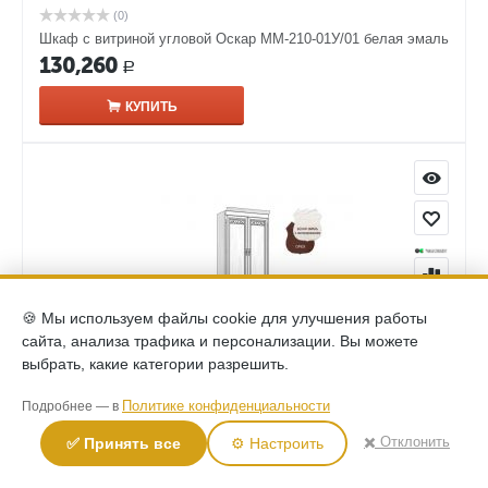
(0)
Шкаф с витриной угловой Оскар ММ-210-01У/01 белая эмаль
130,260
Р
КУПИТЬ
🍪 Мы используем файлы cookie для улучшения работы
сайта, анализа трафика и персонализации. Вы можете
выбрать, какие категории разрешить.
(0)
Политике конфиденциальности
Подробнее — в
Шкаф комбинированный Оскар ММ-218-320 белая эмаль
133,690
✖️ Отклонить
✅ Принять все
⚙️ Настроить
Р
КУПИТЬ