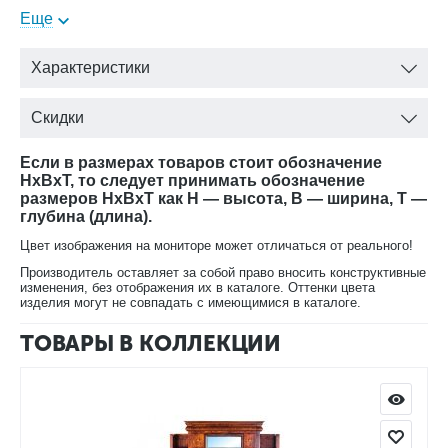
классическом интерьере.
Еще
Выпускается в пяти вариантах окраски:
вишня;
Характеристики
лесной орех;
орех;
Скидки
черный;
белая эмаль.
Если в размерах товаров стоит обозначение
HxBxT, то следует принимать обозначение
размеров HxBxT как H — высота, B — ширина, T —
глубина (длина).
Цвет изображения на мониторе может отличаться от реального!
В нашем интернет-магазине Вы можете купить Тумбу Луи
Производитель оставляет за собой право вносить конструктивные
Филипп ОВ 20.11 в любой расцветке с доставкой
изменения, без отображения их в каталоге. Оттенки цвета
изделия могут не совпадать с имеющимися в каталоге.
ТОВАРЫ В КОЛЛЕКЦИИ