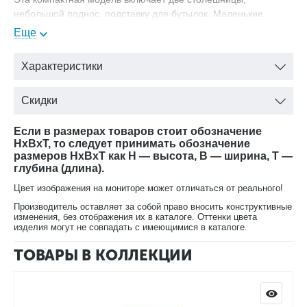
небольшой поднос, подставку для бутылок. Маленькие
колесики позволят легко передвинуть ее на нужное место.
Еще
Обратите внимание на стильный дизайн. Большие
декоративные колеса, изогнутые линии, удобная ручка
Характеристики
делают столик очень оригинальным.
Скидки
Выпускается в пяти вариантах окраски:
вишня;
Если в размерах товаров стоит обозначение
лесной орех;
HxBxT, то следует принимать обозначение
орех;
размеров HxBxT как H — высота, B — ширина, T —
глубина (длина).
черный;
белая эмаль.
Цвет изображения на мониторе может отличаться от реального!
Производитель оставляет за собой право вносить конструктивные
изменения, без отображения их в каталоге. Оттенки цвета
изделия могут не совпадать с имеющимися в каталоге.
ТОВАРЫ В КОЛЛЕКЦИИ
В нашем интернет-магазине Вы можете купить Стол
сервировочный Луи Филипп К 01.02 в любой расцветке с
доставкой