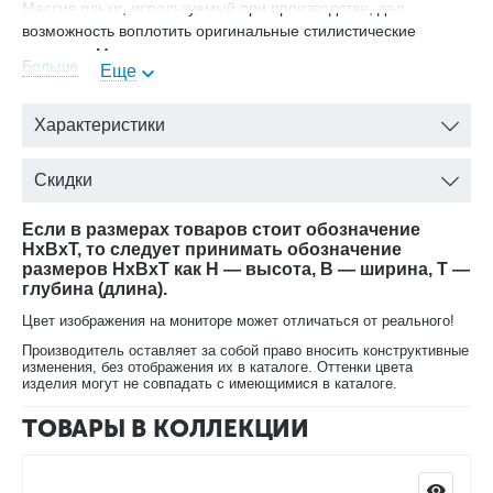
Массив ольхи, используемый при производстве, дал
возможность воплотить оригинальные стилистические
решения. Мастера столярного дела называют этот материал
Больше
Еще
«русским красным деревом», при этом его цена в разы ниже
элитных сортов. Поверхность древесины, созданная
искусственным способом, формируют эффектный внешний
Характеристики
облик, но никак не влияет на ее свойства. Наличие
червоточин создает эффект ручной работы ремесленников
Скидки
прошлых веков.
Если в размерах товаров стоит обозначение
HxBxT, то следует принимать обозначение
Это изделие будет идеально смотреться в любом
размеров HxBxT как H — высота, B — ширина, T —
классическом интерьере.
глубина (длина).
ОВ 21.02/1 - тумба правая
Цвет изображения на мониторе может отличаться от реального!
ОВ 21.02/2 - тумба левая
Производитель оставляет за собой право вносить конструктивные
изменения, без отображения их в каталоге. Оттенки цвета
изделия могут не совпадать с имеющимися в каталоге.
Выпускается в пяти вариантах окраски:
вишня;
ТОВАРЫ В КОЛЛЕКЦИИ
лесной орех;
орех;