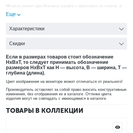
Модель имеет два боковых шкафа с дверцами из стекла, а
также выдвигающиеся ящики для хранения документов и
Еще
хозяйственных мелочей. Удобные полочки в центре позволят
разместить различную технику, а на широкой поверхности
Характеристики
установить телевизор или проигрыватель.
Скидки
Выпускается в пяти вариантах окраски:
вишня;
Если в размерах товаров стоит обозначение
HxBxT, то следует принимать обозначение
лесной орех;
размеров HxBxT как H — высота, B — ширина, T —
орех;
глубина (длина).
черный;
Цвет изображения на мониторе может отличаться от реального!
белая эмаль.
Производитель оставляет за собой право вносить конструктивные
изменения, без отображения их в каталоге. Оттенки цвета
изделия могут не совпадать с имеющимися в каталоге.
ТОВАРЫ В КОЛЛЕКЦИИ
В нашем интернет-магазине Вы можете купить
Комбинированный шкаф Луи Филипп ОВ 27.01 в любой
расцветке с доставкой