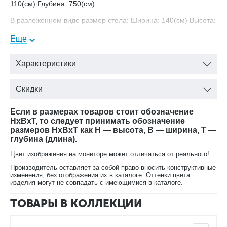
110(см) Глубина: 750(см)
В разложенном виде размер стола: Ширина: 140(см) Высота:
110(см) Глубина: 75(см)
Еще
Выпускается в пяти вариантах окраски:
вишня;
Характеристики
лесной орех;
орех;
Скидки
черный;
белая эмаль.
Если в размерах товаров стоит обозначение
HxBxT, то следует принимать обозначение
размеров HxBxT как H — высота, B — ширина, T —
глубина (длина).
Цвет изображения на мониторе может отличаться от реального!
В нашем интернет-магазине Вы можете купить Раскладной
Производитель оставляет за собой право вносить конструктивные
изменения, без отображения их в каталоге. Оттенки цвета
обеденный стол Луи Филипп ОВ 15.01 в любой расцветке с
изделия могут не совпадать с имеющимися в каталоге.
доставкой
ТОВАРЫ В КОЛЛЕКЦИИ