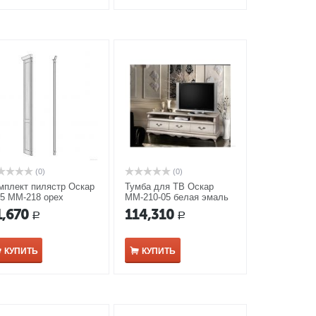
(0)
(0)
мплект пилястр Оскар
Тумба для ТВ Оскар
5 ММ-218 орех
ММ-210-05 белая эмаль
1,670
114,310
Р
Р
КУПИТЬ
КУПИТЬ