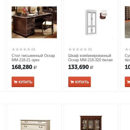
(0)
(0)
Стол письменный Оскар
Шкаф комбинированный
Су
ММ-218-21 орех
Оскар ММ-218-320 белая
бе
эмаль
168,280
133,690
1
Р
Р
КУПИТЬ
КУПИТЬ