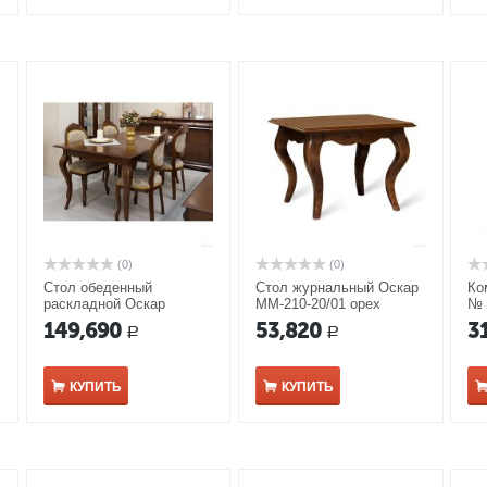
(0)
(0)
Стол обеденный
Стол журнальный Оскар
Ко
раскладной Оскар
ММ-210-20/01 орех
№ 
ММ-210-40 коньяк
149,690
53,820
3
Р
Р
КУПИТЬ
КУПИТЬ