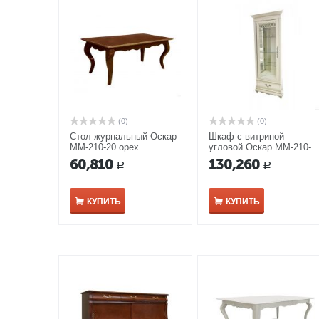
(0)
(0)
Стол журнальный Оскар
Шкаф с витриной
ММ-210-20 орех
угловой Оскар ММ-210-
01У/01 белая эмаль
60,810
130,260
Р
Р
КУПИТЬ
КУПИТЬ