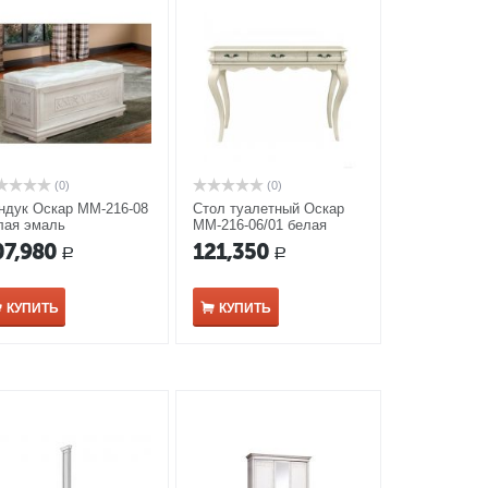
(0)
(0)
ндук Оскар ММ-216-08
Стол туалетный Оскар
лая эмаль
ММ-216-06/01 белая
эмаль
07,980
121,350
Р
Р
КУПИТЬ
КУПИТЬ