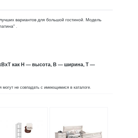
 лучших вариантов для большой гостиной. Модель
атина" .
xBxT как H — высота, B — ширина, T —
ия могут не совпадать с имеющимися в каталоге.