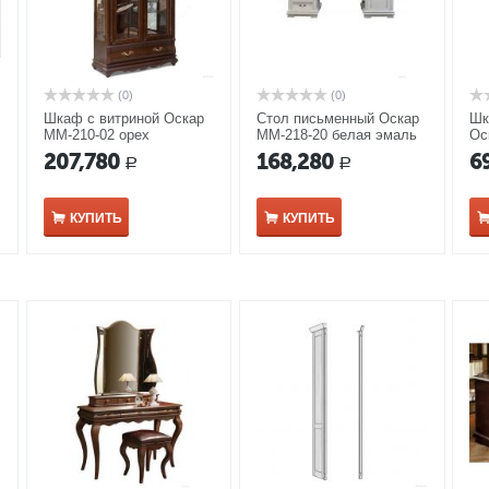
(0)
(0)
Шкаф с витриной Оскар
Стол письменный Оскар
Шк
ММ-210-02 орех
ММ-218-20 белая эмаль
Ос
207,780
168,280
6
Р
Р
КУПИТЬ
КУПИТЬ