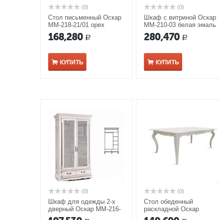
(0)
(0)
Стол письменный Оскар
Шкаф с витриной Оскар
ММ-218-21/01 орех
ММ-210-03 белая эмаль
168,280
280,470
Р
Р
КУПИТЬ
КУПИТЬ
(0)
(0)
Шкаф для одежды 2-х
Стол обеденный
дверный Оскар ММ-216-
раскладной Оскар
01/02 белая эмаль
ММ-210-40 белая эмаль