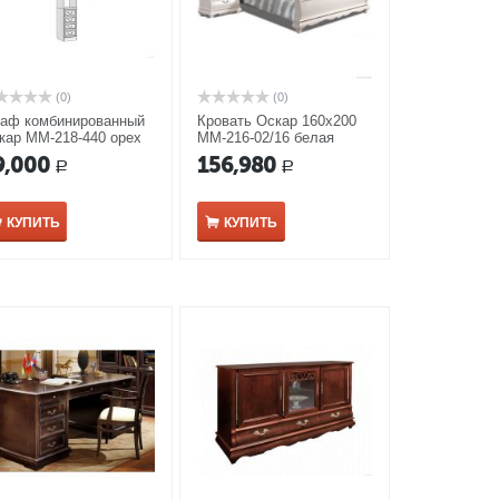
(0)
(0)
аф комбинированный
Кровать Оскар 160х200
кар ММ-218-440 орех
ММ-216-02/16 белая
эмаль
9,000
156,980
Р
Р
КУПИТЬ
КУПИТЬ