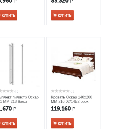
8,960
83,320
Р
Р
КУПИТЬ
КУПИТЬ
(0)
(0)
мплект пилястр Оскар
Кровать Оскар 140х200
1 ММ-218 белая
ММ-216-02/14Б2 орех
аль
1,670
119,160
Р
Р
КУПИТЬ
КУПИТЬ