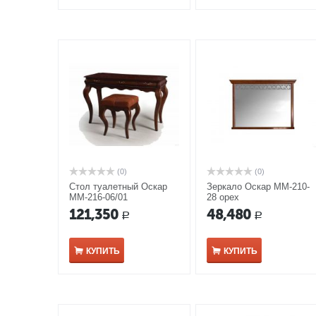
(0)
(0)
Стол туалетный Оскар
Зеркало Оскар ММ-210-
ММ-216-06/01
28 орех
121,350
48,480
Р
Р
КУПИТЬ
КУПИТЬ