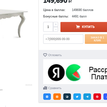
149,690
Р
Цена в баллах:
149690 баллов
Бонусные баллы:
4491 балл
+
КУПИТЬ
−
ЗАКАЗ В 1
КЛИК
Отложить
Сравнить
ия