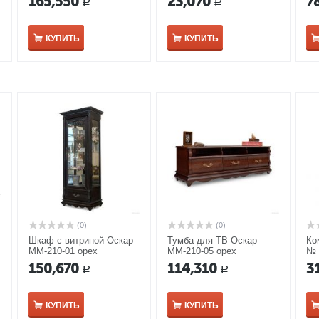
165,550
23,070
7
Р
Р
КУПИТЬ
КУПИТЬ
(0)
(0)
Шкаф с витриной Оскар
Тумба для ТВ Оскар
Ко
ММ-210-01 орех
ММ-210-05 орех
№ 
эм
150,670
114,310
3
Р
Р
КУПИТЬ
КУПИТЬ