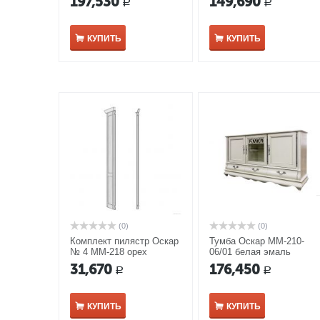
197,530
149,690
Р
Р
с темной патиной
КУПИТЬ
КУПИТЬ
(0)
(0)
Комплект пилястр Оскар
Тумба Оскар ММ-210-
№ 4 ММ-218 орех
06/01 белая эмаль
31,670
176,450
Р
Р
КУПИТЬ
КУПИТЬ