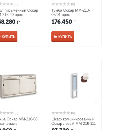
(0)
(0)
ол письменный Оскар
Тумба Оскар ММ-210-
-218-20 орех
06/01 орех
68,280
176,450
Р
Р
КУПИТЬ
КУПИТЬ
(0)
(0)
мба Оскар ММ-210-08
Шкаф комбинированный
лая эмаль
Оскар левый ММ-218-111
орех