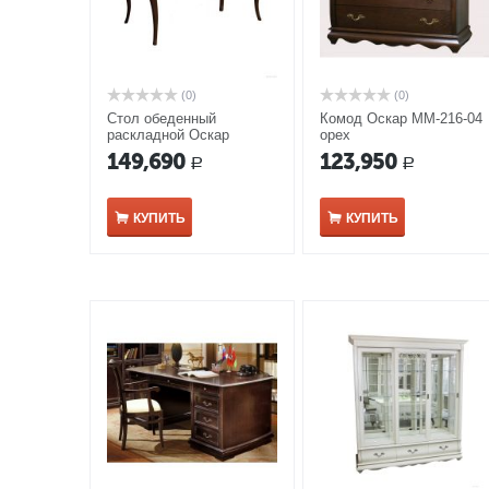
(0)
(0)
Стол обеденный
Комод Оскар ММ-216-04
раскладной Оскар
орех
ММ-210-40 орех
149,690
123,950
Р
Р
КУПИТЬ
КУПИТЬ