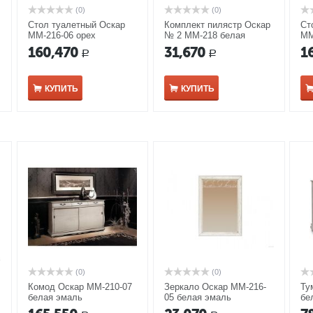
(0)
(0)
Стол туалетный Оскар
Комплект пилястр Оскар
Ст
ММ-216-06 орех
№ 2 ММ-218 белая
ММ
эмаль
160,470
31,670
1
Р
Р
КУПИТЬ
КУПИТЬ
(0)
(0)
Комод Оскар ММ-210-07
Зеркало Оскар ММ-216-
Ту
белая эмаль
05 белая эмаль
бе