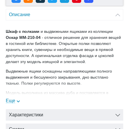
Описание
Шкаф с полками
и выдвижными ящиками из коллекции
Оскар ММ-210-04
- отличное решение для хранения вещей
в гостиной или библиотеке. Открытые полки позволяют
хранить книги, сувениры и необходимые вещи в прямой
доступности. А оригинальная отделка фасада и цоколей
делает эту модель изящной и элегантной.
Выдвижные ящики оснащены направляющими полного
выдвижения и бесшумного закрывания, дно выстлано
тканью. Полки регулируются по высоте.
Модель выполнена из массива дуба и поставляется в
оттенке "Белая эмаль+Темная патина".
Еще
Характеристики
В нашем интернет-магазине Вы можете купить шкаф
Оскар ММ-210-04 с доставкой на дом.