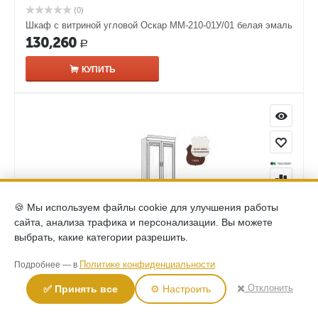
(0)
Шкаф с витриной угловой Оскар ММ-210-01У/01 белая эмаль
130,260
Р
КУПИТЬ
🍪 Мы используем файлы cookie для улучшения работы
сайта, анализа трафика и персонализации. Вы можете
выбрать, какие категории разрешить.
(0)
Политике конфиденциальности
Подробнее — в
Шкаф комбинированный Оскар ММ-218-320 белая эмаль
133,690
✖️ Отклонить
✅ Принять все
⚙️ Настроить
Р
КУПИТЬ