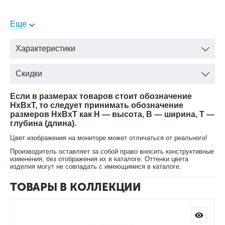
Еще
Выпускается в пяти вариантах окраски:
Характеристики
вишня;
лесной орех;
орех;
Скидки
черный;
белая эмаль.
Если в размерах товаров стоит обозначение
HxBxT, то следует принимать обозначение
размеров HxBxT как H — высота, B — ширина, T —
глубина (длина).
Цвет изображения на мониторе может отличаться от реального!
Производитель оставляет за собой право вносить конструктивные
В нашем интернет-магазине Вы можете купить Шкаф с
изменения, без отображения их в каталоге. Оттенки цвета
витриной Луи Филипп ОВ 28.01 в любой расцветке с
изделия могут не совпадать с имеющимися в каталоге.
доставкой
ТОВАРЫ В КОЛЛЕКЦИИ