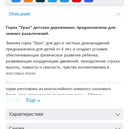
Описание
Горка "Урал" детская деревянная, предназначена для
зимних развлечений.
Зимняя горка "Урал" для дач и частных домовладений
предназначена для детей от 4 лет, и создает условия,
обеспечивающие физическое развитие ребенка,
развивающие координацию движений, преодоление страха
высоты, ловкость и смелость, чувство коллективизма в
массовых играх.
Материал:
карельская сосна, лак на водной основе. Каркас
горки изготовлен из многослойного клееного соснового
бруса, пол, ограждения из массива сосны. Сборно-
Больше
Еще
разборная конструкция.
Габариты Урал:
Характеристики
Высота горки: 1,5м
Высота опорной площадки: 0,9м
Длина горки: 4,4м
Скидки