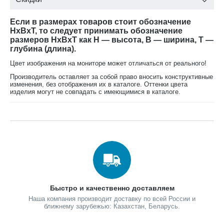
Длина ската: 2,6м
Ширина горки: 1,3м
Если в размерах товаров стоит обозначение
Ширина ската: 0,96м
HxBxT, то следует принимать обозначение
размеров HxBxT как H — высота, B — ширина, T —
Установка детской игровой горки "Урал" проводится на
глубина (длина).
ровной поверхности, свободной от насаждений.
Цвет изображения на мониторе может отличаться от реального!
Размер площадки не менее: 7м х 2,5м (необходимо
Производитель оставляет за собой право вносить конструктивные
учитывать зону ледяного ската после заливки водой).
изменения, без отображения их в каталоге. Оттенки цвета
изделия могут не совпадать с имеющимися в каталоге.
Общий вес горки:
198 кг.
Детская деревянная горка "Урал" упакована в
гофрокартонные короба.
Количество мест: 11 мест (уточняйте у менеджеров).
Сделано в России. Гарантия 1 год, подробнее об условиях
гарантии
.
здесь
При оформлении заказа не забудьте, пожалуйста, указать в
Быстро и качественно доставляем
поле "примечания", нужна ли Вам доставка и сборка.
Наша компания производит доставку по всей России и
ближнему зарубежью: Казахстан, Беларусь.
Удачной покупки! По данным видам товара временно мы
работаем только под заказ. Подробности приобретения и