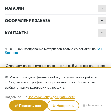
МАГАЗИН
ОФОРМЛЕНИЕ ЗАКАЗА
КОНТАКТЫ
© 2015-2022 копирование материалов только со ссылкой на
Stul-
Stol.com
Обращаем ваше внимание на то, что данный интернет-сайт носит
исключительно информационный характер и ни при каких
условиях не является публичной офертой, определяемой
🍪 Мы используем файлы cookie для улучшения работы
положениями Статьи 437 (2) Гражданского кодекса Российской
Федерации. Для получения подробной информации о наличии и
сайта, анализа трафика и персонализации. Вы можете
стоимости указанных товаров, пожалуйста, обращайтесь к
выбрать, какие категории разрешить.
менеджерам компании по телефону.
Политика конфиденциальности
хранение и защита персональных
Политике конфиденциальности
Подробнее — в
данных
согласие на обработку персональных данных
✖️ Отклонить
✅ Принять все
⚙️ Настроить