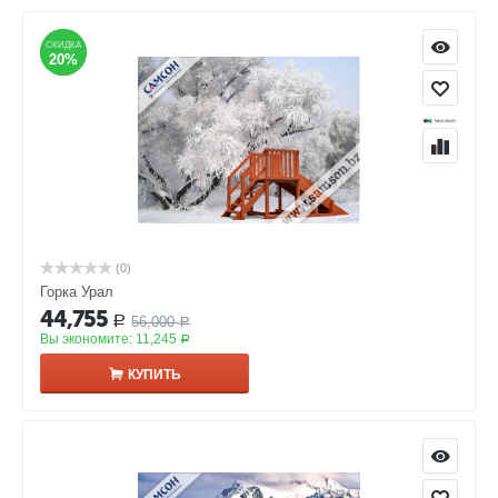
СКИДКА
СКИДКА
20%
20%
(0)
Горка Урал
44,755
56,000
Р
Р
Вы экономите:
11,245
Р
КУПИТЬ