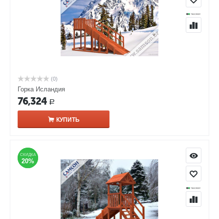
(0)
Горка Исландия
76,324
Р
КУПИТЬ
СКИДКА
СКИДКА
20%
20%