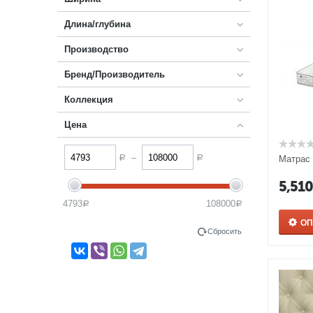
Длина/глубина
Производство
Бренд/Производитель
Коллекция
Цена
–
Матрас
Р
Р
5,51
4793
108000
Р
Р
О
Сбросить