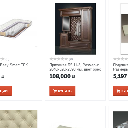
(0)
(0)
 Easy Smart TFK
Прихожая Б5.11-3, Размеры:
Подушка
2040х520х2390 мм, цвет орех
Размеры
цвет ка
0
108,000
5,197
Р
Р
ПЦИИ
КУПИТЬ
КУ