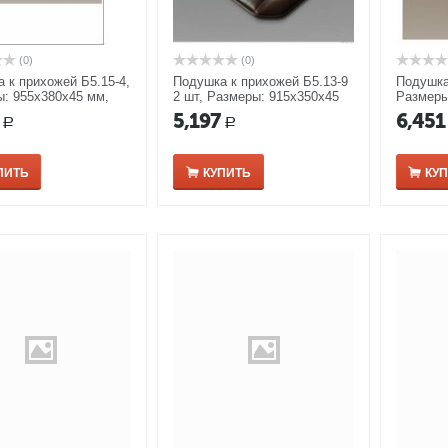
(0)
(0)
 к прихожей Б5.15-4,
Подушка к прихожей Б5.13-9
Подушка
: 955х380х45 мм,
2 шт, Размеры: 915х350х45
Размеры
ех
мм, цвет карамель/ береза
цвет ор
5,197
6,451
Р
Р
ПИТЬ
КУПИТЬ
КУ