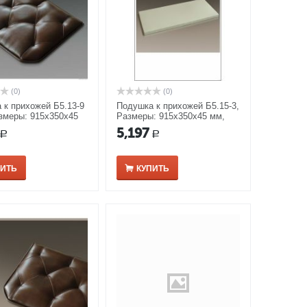
(0)
(0)
 к прихожей Б5.13-9
Подушка к прихожей Б5.15-3,
азмеры: 915х350х45
Размеры: 915х350х45 мм,
 орех
цвет орех
5,197
Р
Р
ПИТЬ
КУПИТЬ