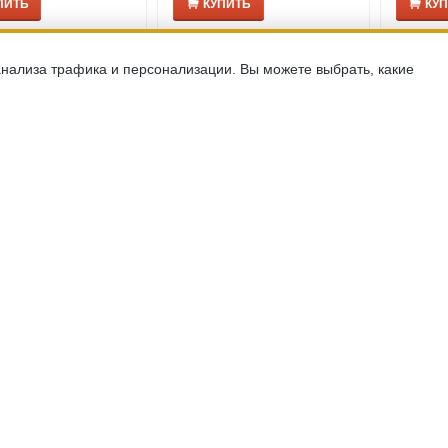
ПИТЬ
КУПИТЬ
КУ
анализа трафика и персонализации. Вы можете выбрать, какие
(0)
(0)
Easy Smart TFK,
Матрас Easy Smart TFK,
Матрас 
 150x195
Размер: 150x200
Размер:
8,371
9,200
Р
Р
ПИТЬ
КУПИТЬ
КУ