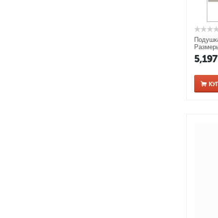
Подушка
Размеры
цвет ор
5,197
КУ