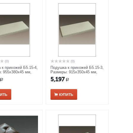
(0)
(0)
 к прихожей Б5.15-4,
Подушка к прихожей Б5.15-3,
: 955х380х45 мм,
Размеры: 915х350х45 мм,
рамель/ береза
цвет карамель/ береза
5,197
Р
Р
ПИТЬ
КУПИТЬ