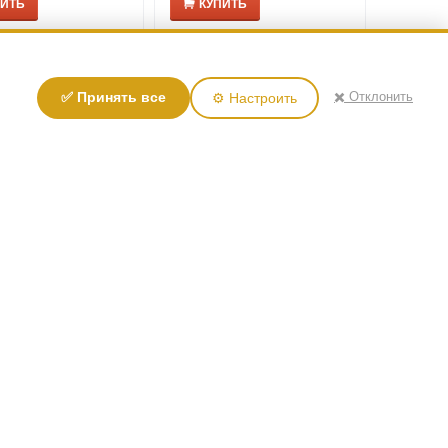
ПИТЬ
КУПИТЬ
✖️ Отклонить
✅ Принять все
⚙️ Настроить
(0)
(0)
Easy Smart TFK,
Матрас Easy Smart TFK,
 160x190
Размер: 160x195
9,200
Р
Р
ПИТЬ
КУПИТЬ