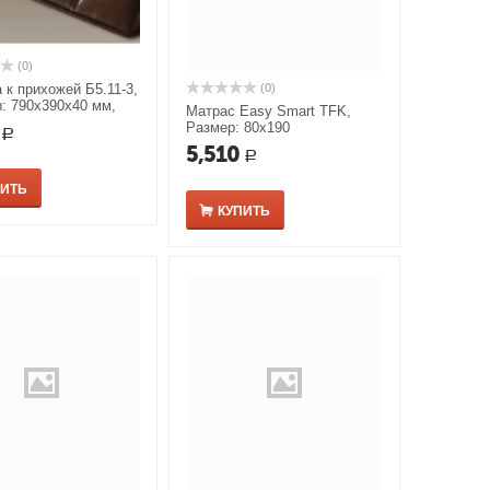
(0)
(0)
 к прихожей Б5.11-3,
: 790х390х40 мм,
Матрас Easy Smart TFK,
ех
Размер: 80x190
Р
5,510
Р
ПИТЬ
КУПИТЬ