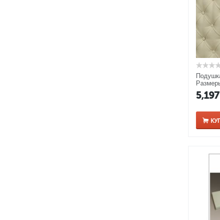
Подушка
Размеры
цвет ка
5,197
КУ