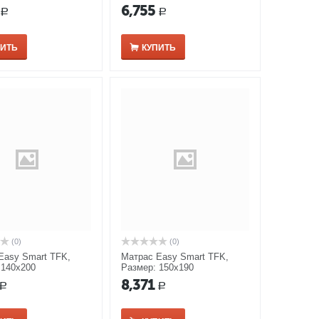
6,755
Р
Р
ПИТЬ
КУПИТЬ
(0)
(0)
Easy Smart TFK,
Матрас Easy Smart TFK,
 140x200
Размер: 150x190
8,371
Р
Р