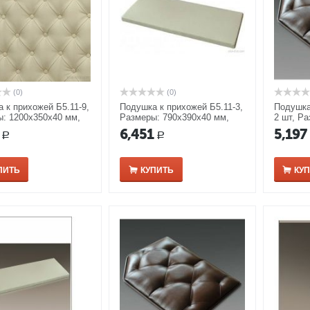
(0)
(0)
 к прихожей Б5.11-9,
Подушка к прихожей Б5.11-3,
Подушка
: 1200х350х40 мм,
Размеры: 790х390х40 мм,
2 шт, Р
рамель/ береза
цвет карамель/ береза
мм, цвет
6,451
5,197
Р
Р
ПИТЬ
КУПИТЬ
КУ