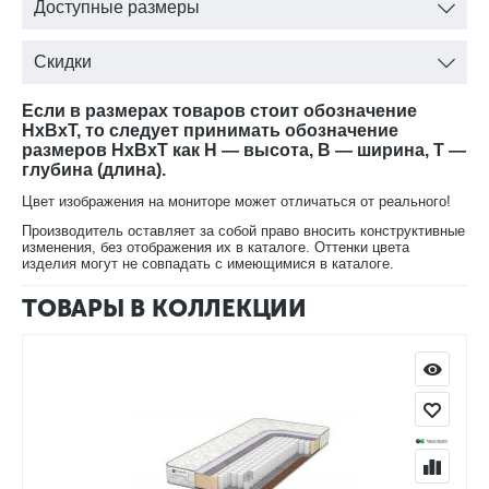
Доступные размеры
современное эластичное полотно, на основе 100% П/Э,
которое обладает высокой прочностью.
Скидки
Общая высота изделия 18 см.
Если в размерах товаров стоит обозначение
HxBxT, то следует принимать обозначение
размеров HxBxT как H — высота, B — ширина, T —
глубина (длина).
Цвет изображения на мониторе может отличаться от реального!
Производитель оставляет за собой право вносить конструктивные
изменения, без отображения их в каталоге. Оттенки цвета
изделия могут не совпадать с имеющимися в каталоге.
ТОВАРЫ В КОЛЛЕКЦИИ