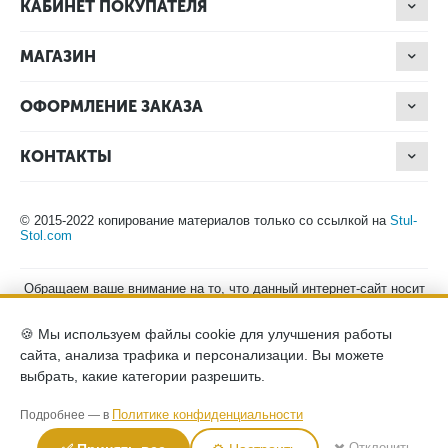
КАБИНЕТ ПОКУПАТЕЛЯ
МАГАЗИН
ОФОРМЛЕНИЕ ЗАКАЗА
КОНТАКТЫ
© 2015-2022 копирование материалов только со ссылкой на
Stul-
Stol.com
Обращаем ваше внимание на то, что данный интернет-сайт носит
исключительно информационный характер и ни при каких
условиях не является публичной офертой, определяемой
🍪 Мы используем файлы cookie для улучшения работы
положениями Статьи 437 (2) Гражданского кодекса Российской
Федерации. Для получения подробной информации о наличии и
сайта, анализа трафика и персонализации. Вы можете
стоимости указанных товаров, пожалуйста, обращайтесь к
выбрать, какие категории разрешить.
менеджерам компании по телефону.
Политика конфиденциальности
хранение и защита персональных
Политике конфиденциальности
Подробнее — в
данных
согласие на обработку персональных данных
✖️ Отклонить