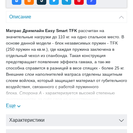
Описание
Матрас Дримлайн Easy Smart TFK
рассчитан на
значительные нагрузки до 110 кг. на одно спальное место. В
основе данной модели - блок независимых пружин - TFK
(250 пружин на кв.м.), где каждая пружина заключена в
отдельный чехол из спанбонда. Такая конструкция
предотвращает появление эффекта гамака, а так-же
способна справится в разницей в весе спящих - более 25 кг.
Внешние слои наполнителей матраса отделены защитным
слоем войлока, который защищает материал от губительного
воздействия, связанного с работой пружинного
блока.
Сторона А
- характеризуется высокой степенью
анатомичности, за счёт слоя из искусственного
латекса.
Еще
Сторона Б
- представляет собой сочетание
искусственного латекса и би-кокоса, последний в свою
очередь обеспечивает ярко выраженную поддержку
Характеристики
позвоночнику, а так-же более равномерно распределяет
нагрузку на пружинный блок. Чехол матраса Трикот - это