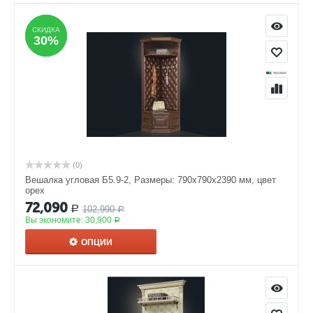
СКИДКА
СКИДКА
30%
30%
(0)
Вешалка угловая Б5.9-2, Размеры: 790х790х2390 мм, цвет
орех
72,090
102,990
Р
Р
Вы экономите:
30,900
Р
ОПЦИИ