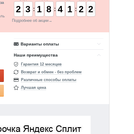
за
1
1
2
2
2
2
3
3
1
1
1
1
7
7
8
8
3
3
4
4
1
1
1
1
1
1
2
2
1
0
1
ель
Подробнее об акции→
Варианты оплаты
Наши преимущества
Гарантия 12 месяцев
Возврат и обмен - без проблем
Различные способы оплаты
Лучшая цена