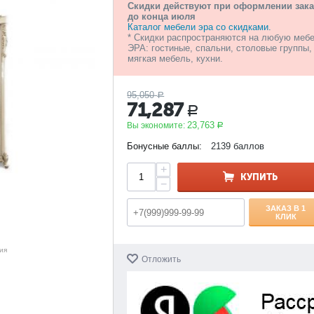
Скидки действуют при оформлении зака
до конца июля
Каталог мебели эра со скидками.
* Скидки распространяются на любую меб
ЭРА: гостиные, спальни, столовые группы,
мягкая мебель, кухни.
95,050
Р
71,287
Р
23,763
Вы экономите:
Р
Бонусные баллы:
2139 баллов
+
КУПИТЬ
−
ЗАКАЗ В 1
КЛИК
ия
Отложить