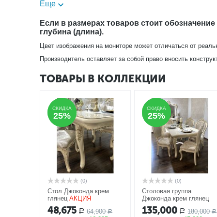
высота: 2400 мм
Еще
Если в размерах товаров стоит обозначение
глубина (длина).
Цвет изображения на мониторе может отличаться от реаль
Производитель оставляет за собой право вносить конструк
ТОВАРЫ В КОЛЛЕКЦИИ
СКИДКА
СКИДКА
СКИДКА
СКИДКА
25%
25%
25%
25%
(0)
(0)
Стол Джоконда крем
Столовая группа
глянец
АКЦИЯ
Джоконда крем глянец
АКЦИЯ
48,675
135,000
64,900
180,000
Р
Р
Р
Р