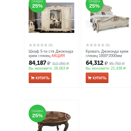
СКИДКА
СКИДКА
СКИДКА
СКИДКА
25%
25%
25%
25%
(0)
(0)
Шкаф 5-ти ств Джоконда
Кровать Джоконда крем
крем глянец
АКЦИЯ
глянец 1800*2000мм
АКЦИЯ
84,187
64,312
112,250
85,750
Р
Р
Р
Р
28,063
21,438
Вы экономите:
Вы экономите:
Р
Р
КУПИТЬ
КУПИТЬ
СКИДКА
СКИДКА
25%
25%