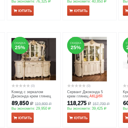
76,325
40,850
Вы экономите:
Вы экономите:
Вы
Р
Р
КУПИТЬ
КУПИТЬ
СКИДКА
СКИДКА
СКИДКА
СКИДКА
С
С
25%
25%
25%
25%
(0)
(0)
Комод с зеркалом
Сервант Джоконда 5
Кр
Джоконда крем глянец
крем глянец
АКЦИЯ
гл
АКЦИЯ
А
89,850
118,275
6
119,800
157,700
Р
Р
Р
Р
29,950
39,425
Вы экономите:
Вы экономите:
Вы
Р
Р
КУПИТЬ
КУПИТЬ