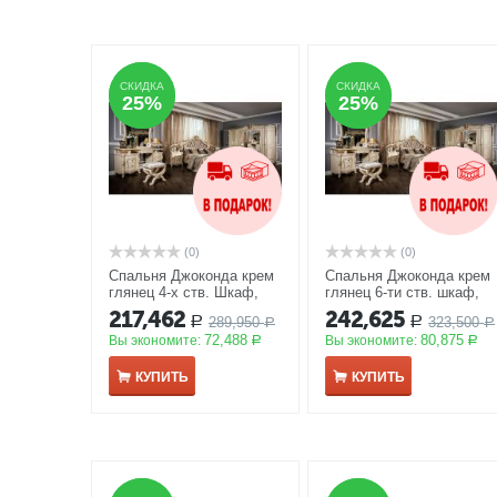
СКИДКА
СКИДКА
СКИДКА
СКИДКА
25%
25%
25%
25%
(0)
(0)
Спальня Джоконда крем
Спальня Джоконда крем
глянец 4-х ств. Шкаф,
глянец 6-ти ств. шкаф,
кровать 160*200
АКЦИЯ
кровать 180*200
АКЦИЯ
217,462
242,625
289,950
323,500
Р
Р
Р
Р
72,488
80,875
Вы экономите:
Вы экономите:
Р
Р
КУПИТЬ
КУПИТЬ