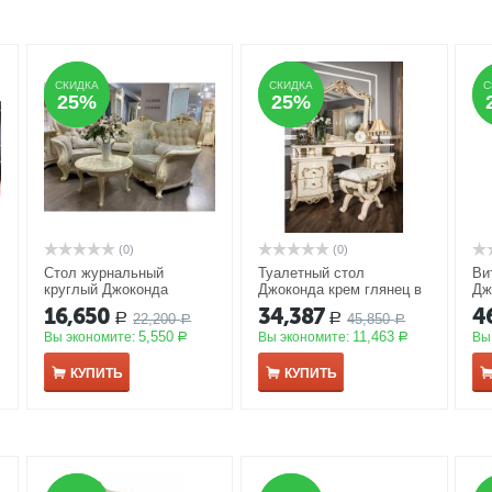
СКИДКА
СКИДКА
СКИДКА
СКИДКА
С
С
25%
25%
25%
25%
(0)
(0)
Стол журнальный
Туалетный стол
Ви
круглый Джоконда
Джоконда крем глянец в
Дж
корень крем глянец
комплекте с пуфиком
ш8
16,650
34,387
4
22,200
45,850
Р
Р
АКЦИЯ
Р
АКЦИЯ
Р
5,550
11,463
Вы экономите:
Вы экономите:
Вы
Р
Р
КУПИТЬ
КУПИТЬ