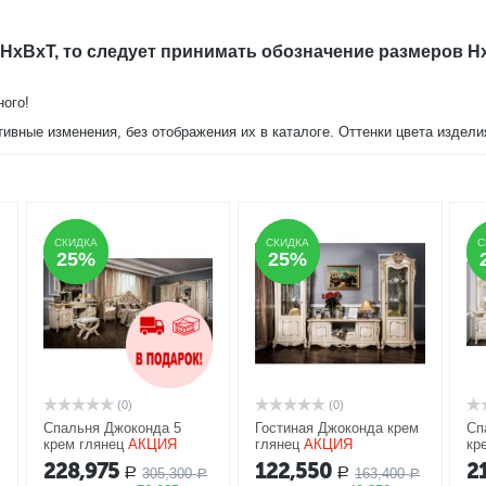
 HxBxT, то следует принимать обозначение размеров H
ного!
тивные изменения, без отображения их в каталоге. Оттенки цвета издел
СКИДКА
СКИДКА
СКИДКА
СКИДКА
С
С
25%
25%
25%
25%
(0)
(0)
Спальня Джоконда 5
Гостиная Джоконда крем
Сп
крем глянец
АКЦИЯ
глянец
АКЦИЯ
кр
228,975
122,550
2
305,300
163,400
Р
Р
Р
Р