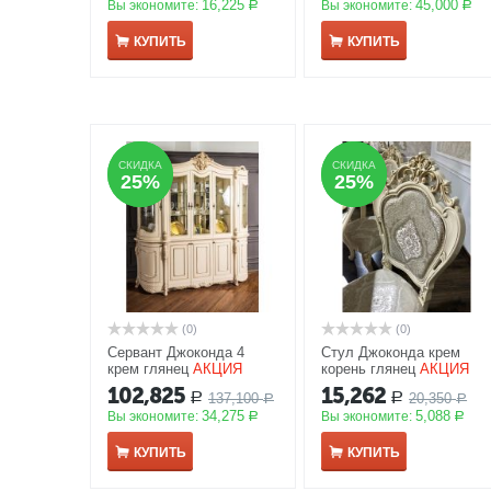
16,225
45,000
Вы экономите:
Вы экономите:
Р
Р
КУПИТЬ
КУПИТЬ
СКИДКА
СКИДКА
СКИДКА
СКИДКА
25%
25%
25%
25%
(0)
(0)
Сервант Джоконда 4
Стул Джоконда крем
крем глянец
АКЦИЯ
корень глянец
АКЦИЯ
102,825
15,262
137,100
20,350
Р
Р
Р
Р
34,275
5,088
Вы экономите:
Вы экономите:
Р
Р
КУПИТЬ
КУПИТЬ