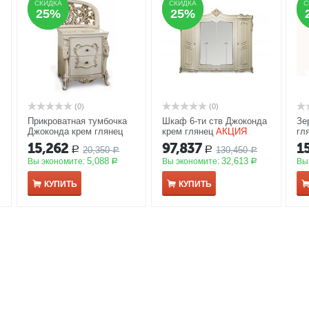
СКИДКА
СКИДКА
СКИДКА
СКИДКА
С
С
25%
25%
25%
25%
(0)
(0)
Прикроватная тумбочка
Шкаф 6-ти ств Джоконда
Зе
Джоконда крем глянец
крем глянец
АКЦИЯ
гл
АКЦИЯ
15,262
97,837
1
20,350
130,450
Р
Р
Р
Р
5,088
32,613
Вы экономите:
Вы экономите:
Вы
Р
Р
КУПИТЬ
КУПИТЬ