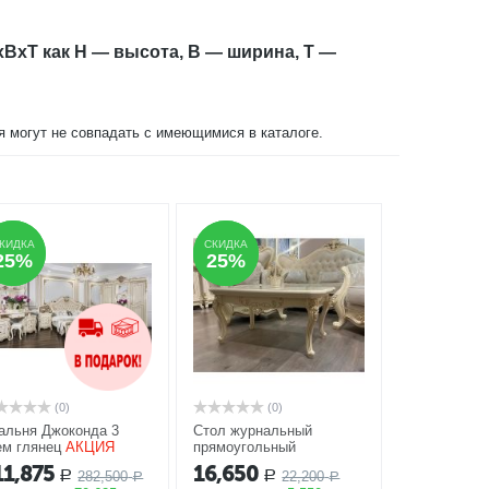
xBxT как H — высота, B — ширина, T —
ия могут не совпадать с имеющимися в каталоге.
КИДКА
КИДКА
СКИДКА
СКИДКА
25%
25%
25%
25%
(0)
(0)
альня Джоконда 3
Стол журнальный
ем глянец
АКЦИЯ
прямоугольный
Джоконда крем глянец
11,875
16,650
282,500
22,200
Р
Р
Р
АКЦИЯ
Р