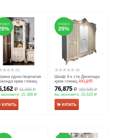
КИДКА
КИДКА
СКИДКА
СКИДКА
25%
25%
25%
25%
(0)
(0)
трина одностворчатая
Шкаф 4-х ств Джоконда
оконда крем глянец
крем глянец
АКЦИЯ
00/г520/в2270
АКЦИЯ
6,162
76,875
61,550
102,500
Р
Р
Р
Р
15,388
25,625
 экономите:
Вы экономите:
Р
Р
КУПИТЬ
КУПИТЬ