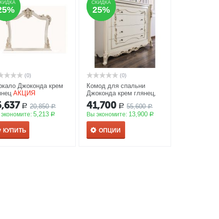
КИДКА
КИДКА
СКИДКА
СКИДКА
25%
25%
25%
25%
(0)
(0)
ркало Джоконда крем
Комод для спальни
янец
АКЦИЯ
Джоконда крем глянец,
Эра
АКЦИЯ
5,637
41,700
20,850
55,600
Р
Р
Р
Р
5,213
13,900
 экономите:
Вы экономите:
Р
Р
КУПИТЬ
ОПЦИИ