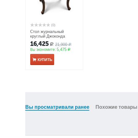
(0)
Стол журнальный
круглый Джоконда
корень дуба глянец
16,425
21,900
Р
АКЦИЯ
Р
5,475
Вы экономите:
Р
КУПИТЬ
Вы просматривали ранее
Похожие товары