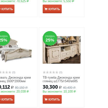
70,625
5,550
 экономите:
Вы экономите:
Р
Р
КУПИТЬ
КУПИТЬ
КИДКА
КИДКА
СКИДКА
СКИДКА
25%
25%
25%
25%
(0)
(0)
овать Джоконда крем
ТВ-тумба Джоконда крем
янец 1600*2000мм
глянец ш1775/г540/в685
КЦИЯ
АКЦИЯ
0,112
30,300
80,150
40,400
Р
Р
Р
Р
20,038
10,100
 экономите:
Вы экономите:
Р
Р
КУПИТЬ
КУПИТЬ