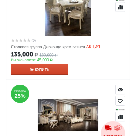
(0)
Столовая группа Джоконда крем глянец
АКЦИЯ
135,000
180,000
Р
Р
45,000
Вы экономите:
Р
КУПИТЬ
СКИДКА
СКИДКА
25%
25%