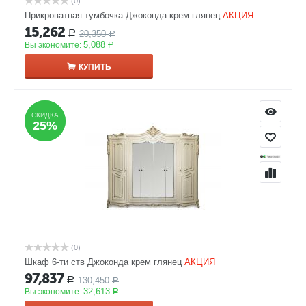
(0)
Прикроватная тумбочка Джоконда крем глянец
АКЦИЯ
15,262
20,350
Р
Р
5,088
Вы экономите:
Р
КУПИТЬ
СКИДКА
СКИДКА
25%
25%
(0)
Шкаф 6-ти ств Джоконда крем глянец
АКЦИЯ
97,837
130,450
Р
Р
32,613
Вы экономите:
Р