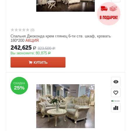
(0)
Спальня Джоконда крем глянец 6-ти ств. шкаф, кровать
180*200
АКЦИЯ
242,625
323,500
Р
Р
80,875
Вы экономите:
Р
КУПИТЬ
СКИДКА
СКИДКА
25%
25%