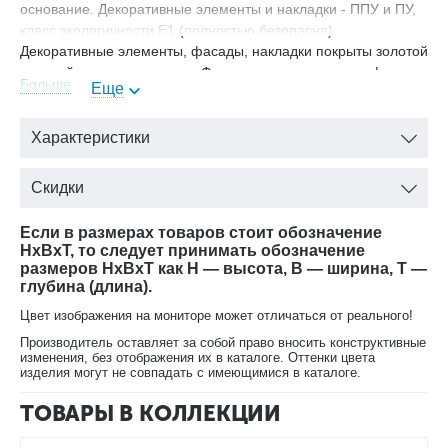
основание. Декоративные элементы и накладки - ППУ и ПУ,
класс экологичности Е1 (полностью безопасна).
Декоративные элементы, фасады, накладки покрыты золотой
патиной и матовым лаком. Фурнитура - итальянская фирма
Больше
Еще
Salice: ручка ?кнопка? и ?капля? (металл - бронза). В
комплект входит пуфик
Характеристики
Состав комплекта спальной мебели:
Скидки
Шкаф 3-х Ш 1900*Г 650*В 2400
Кровать Ш 1920*Г 2100*В 1700, спальное место 1600*200
Если в размерах товаров стоит обозначение
Туалетный столик Ш 1700*Г 480*В 850
HxBxT, то следует принимать обозначение
Тумбочка Ш 580*Г 480*В 690
размеров HxBxT как H — высота, B — ширина, T —
глубина (длина).
В кровать можно установить ящик с подъемным
Цвет изображения на мониторе может отличаться от реального!
механизмом.
Производитель оставляет за собой право вносить конструктивные
Цвет - крем глянец
изменения, без отображения их в каталоге. Оттенки цвета
Фасады радиусные - МДФ с фрезеровкой
изделия могут не совпадать с имеющимися в каталоге.
Корпус - ЛДСП
ТОВАРЫ В КОЛЛЕКЦИИ
Декоративные элементы и накладки - ППУ и ПУ, класс
экологичности Е1 (полностью безопасна)