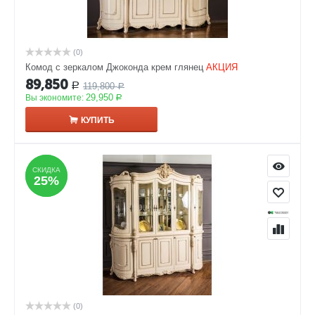
(0)
Комод с зеркалом Джоконда крем глянец
АКЦИЯ
89,850
119,800
Р
Р
29,950
Вы экономите:
Р
КУПИТЬ
СКИДКА
СКИДКА
25%
25%
(0)