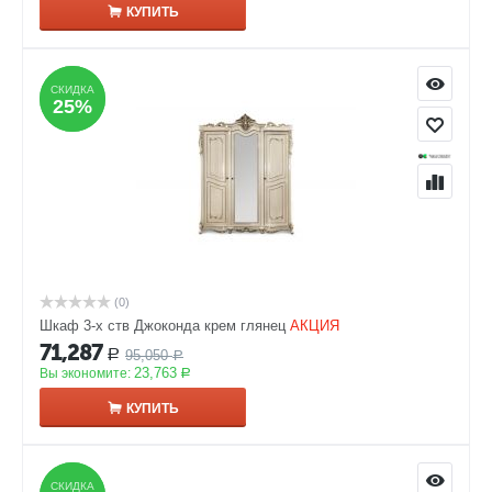
КУПИТЬ
СКИДКА
СКИДКА
25%
25%
(0)
Шкаф 3-х ств Джоконда крем глянец
АКЦИЯ
71,287
95,050
Р
Р
23,763
Вы экономите:
Р
КУПИТЬ
СКИДКА
СКИДКА