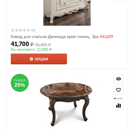
(0)
Комод для спальни Джоконда крем глянец, Эра
АКЦИЯ
41,700
55,600
Р
Р
13,900
Вы экономите:
Р
ОПЦИИ
СКИДКА
СКИДКА
25%
25%