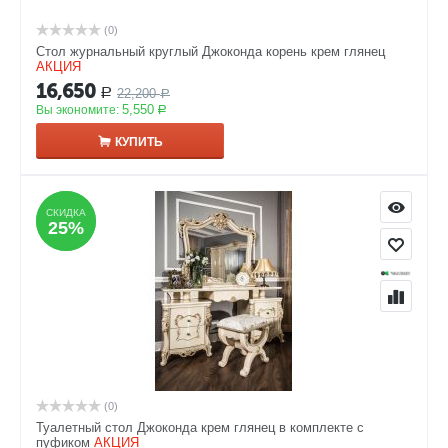
(0)
Стол журнальный круглый Джоконда корень крем глянец
АКЦИЯ
16,650
22,200
Р
Р
5,550
Вы экономите:
Р
КУПИТЬ
СКИДКА
СКИДКА
25%
25%
(0)
Туалетный стол Джоконда крем глянец в комплекте с
пуфиком
АКЦИЯ