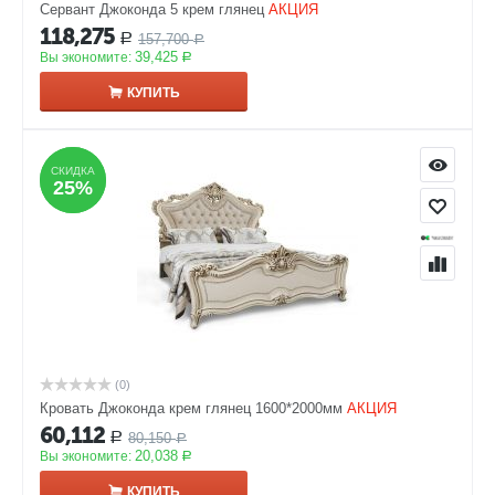
Сервант Джоконда 5 крем глянец
АКЦИЯ
118,275
157,700
Р
Р
39,425
Вы экономите:
Р
КУПИТЬ
СКИДКА
СКИДКА
25%
25%
(0)
Кровать Джоконда крем глянец 1600*2000мм
АКЦИЯ
60,112
80,150
Р
Р
20,038
Вы экономите:
Р
КУПИТЬ