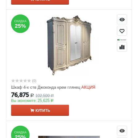
СКИДКА
СКИДКА
25%
25%
(0)
Шкаф 4-х ств Джоконда крем глянец
АКЦИЯ
76,875
102,500
Р
Р
25,625
Вы экономите:
Р
КУПИТЬ
СКИДКА
СКИДКА
25%
25%