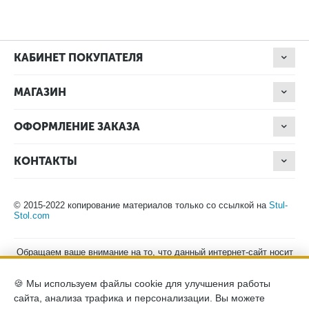
КАБИНЕТ ПОКУПАТЕЛЯ
МАГАЗИН
ОФОРМЛЕНИЕ ЗАКАЗА
КОНТАКТЫ
© 2015-2022 копирование материалов только со ссылкой на
Stul-
Stol.com
Обращаем ваше внимание на то, что данный интернет-сайт носит
исключительно информационный характер и ни при каких
условиях не является публичной офертой, определяемой
🍪 Мы используем файлы cookie для улучшения работы
положениями Статьи 437 (2) Гражданского кодекса Российской
Федерации. Для получения подробной информации о наличии и
сайта, анализа трафика и персонализации. Вы можете
стоимости указанных товаров, пожалуйста, обращайтесь к