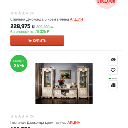
(0)
Спальня Джоконда 5 крем глянец
АКЦИЯ
228,975
305,300
Р
Р
76,325
Вы экономите:
Р
КУПИТЬ
СКИДКА
СКИДКА
25%
25%
(0)
Гостиная Джоконда крем глянец
АКЦИЯ