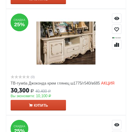
СКИДКА
СКИДКА
25%
25%
(0)
ТВ-тумба Джоконда крем глянец ш1775/г540/в685
АКЦИЯ
30,300
40,400
Р
Р
10,100
Вы экономите:
Р
КУПИТЬ
СКИДКА
СКИДКА
25%
25%