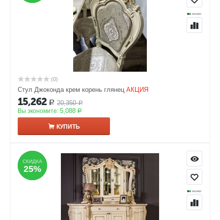
(0)
Стул Джоконда крем корень глянец
АКЦИЯ
15,262
20,350
Р
Р
5,088
Вы экономите:
Р
КУПИТЬ
СКИДКА
СКИДКА
25%
25%