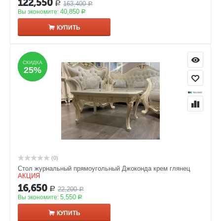
122,550
163,400
Р
Р
40,850
Вы экономите:
Р
КУПИТЬ
СКИДКА
СКИДКА
25%
25%
(0)
Стол журнальный прямоугольный Джоконда крем глянец
АКЦИЯ
16,650
22,200
Р
Р
5,550
Вы экономите:
Р
КУПИТЬ