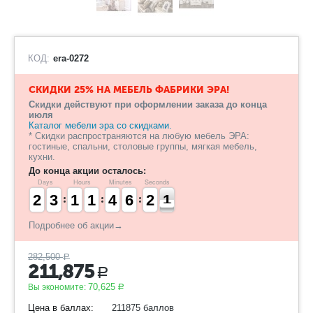
КОД:
era-0272
СКИДКИ 25% НА МЕБЕЛЬ ФАБРИКИ ЭРА!
Скидки действуют при оформлении заказа до конца
июля
Каталог мебели эра со скидками.
* Скидки распространяются на любую мебель ЭРА:
гостиные, спальни, столовые группы, мягкая мебель,
кухни.
До конца акции осталось:
Days
Hours
Minutes
Seconds
1
1
2
2
2
2
3
3
1
1
1
1
1
1
1
1
3
3
4
4
5
5
6
6
2
1
0
9
2
0
Подробнее об акции→
282,500
Р
211,875
Р
70,625
Вы экономите:
Р
Цена в баллах:
211875 баллов