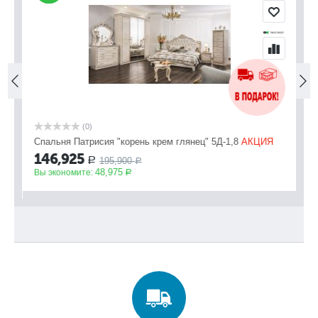
(0)
Спальня Патрисия "корень крем глянец" 5Д-1,8
АКЦИЯ
Сп
зе
146,925
195,900
Р
Р
1
48,975
Вы экономите:
Р
Вы