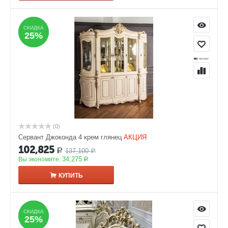
СКИДКА
СКИДКА
25%
25%
(0)
Сервант Джоконда 4 крем глянец
АКЦИЯ
102,825
137,100
Р
Р
34,275
Вы экономите:
Р
КУПИТЬ
СКИДКА
СКИДКА
25%
25%