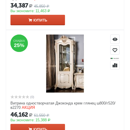
34,387
45,850
Р
Р
11,463
Вы экономите:
Р
КУПИТЬ
СКИДКА
СКИДКА
25%
25%
(0)
Витрина одностворчатая Джоконда крем глянец ш800/г520/
в2270
АКЦИЯ
46,162
61,550
Р
Р
15,388
Вы экономите:
Р
КУПИТЬ