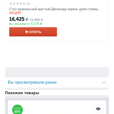
(0)
Стол журнальный круглый Джоконда корень дуба глянец
АКЦИЯ
16,425
21,900
Р
Р
5,475
Вы экономите:
Р
КУПИТЬ
Вы просматривали ранее
Похожие товары
СКИДКА
СКИДКА
С
С
25%
25%