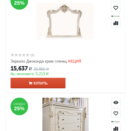
25%
25%
(0)
Зеркало Джоконда крем глянец
АКЦИЯ
15,637
20,850
Р
Р
5,213
Вы экономите:
Р
КУПИТЬ
СКИДКА
СКИДКА
25%
25%