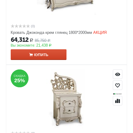
(0)
Кровать Джоконда крем глянец 1800*2000мм
АКЦИЯ
64,312
85,750
Р
Р
21,438
Вы экономите:
Р
КУПИТЬ
СКИДКА
СКИДКА
25%
25%