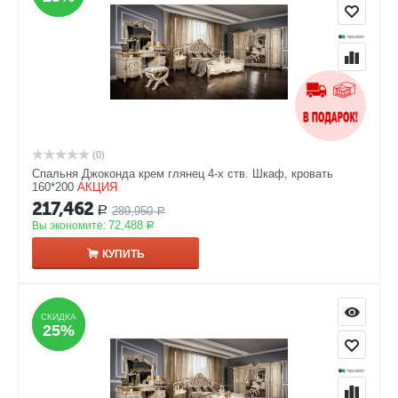
(0)
Спальня Джоконда крем глянец 4-х ств. Шкаф, кровать
160*200
АКЦИЯ
217,462
289,950
Р
Р
72,488
Вы экономите:
Р
КУПИТЬ
СКИДКА
СКИДКА
25%
25%