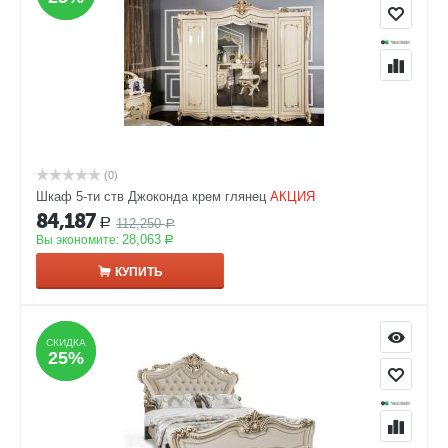
(0)
Шкаф 5-ти ств Джоконда крем глянец
АКЦИЯ
84,187
112,250
Р
Р
28,063
Вы экономите:
Р
КУПИТЬ
СКИДКА
СКИДКА
25%
25%