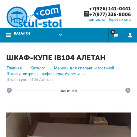
+7(926) 141-0441
+7(977) 336-8006
Контакты
Перезвонить
0
КАТАЛОГ
ШКАФ-КУПЕ IB104 АЛЕТАН
Главная
Каталог
Мебель для спальни и гостиной
Шкафы, витрины, шифоньеры, буфеты
Шкаф-купе ib104 Алетан
404
из
409