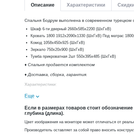
Описание
Характеристики
Скидк
Спальня Бодрум выполнена в современном турецком с
Шкаф 6-ти дверный 2660х585х2200 (ШхГхВ)
Кровать 1800 1912х2090х1330 (ШхГхВ) Под матрас 1800
Комод 1058х450х925 (ШхГхВ)
Зеркало 750х20х900 (ШхГхВ)
Тумба прикроватная 2шт 550х395х485 (ШхГхВ)
♦
Спальня продается комплектом
♦
Доставка, сборка, гарантия.
Характеристики:
Цвет: серый матовый.
Еще
Материал фасадов: МДФ.
Покрытие: Матовое покрытие.
Если в размерах товаров стоит обозначение
глубина (длина).
Корпус: ЛДСП серый.
Направляющие для ящиков: Металлические полного вы
Цвет изображения на мониторе может отличаться от реаль
Покрытие изголовья: Велюр.
Производитель оставляет за собой право вносить конструк