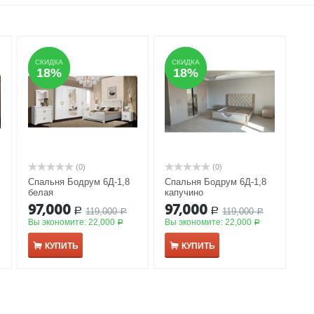
СКИДКА
СКИДКА
СКИДКА
СКИДКА
18%
18%
18%
18%
(0)
(0)
Спальня Бодрум 6Д-1,8
Спальня Бодрум 6Д-1,8
белая
капучино
97,000
97,000
119,000
119,000
Р
Р
Р
Р
Вы экономите:
22,000
Вы экономите:
22,000
Р
Р
КУПИТЬ
КУПИТЬ