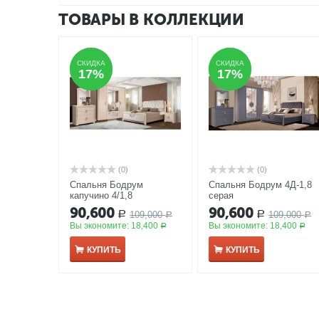
ТОВАРЫ В КОЛЛЕКЦИИ
СКИДКА
СКИДКА
СКИДКА
СКИДКА
17%
17%
17%
17%
(0)
(0)
Спальня Бодрум
Спальня Бодрум 4Д-1,8
капучино 4/1,8
серая
90,600
90,600
109,000
109,000
Р
Р
Р
Р
Вы экономите:
18,400
Вы экономите:
18,400
Р
Р
КУПИТЬ
КУПИТЬ