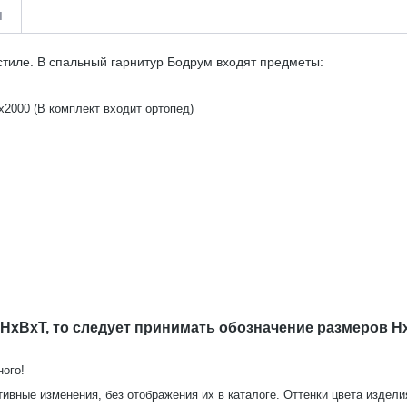
и
тиле. В спальный гарнитур Бодрум входят предметы:
х2000 (В комплект входит ортопед)
 HxBxT, то следует принимать обозначение размеров H
движения.
ного!
тивные изменения, без отображения их в каталоге. Оттенки цвета издел