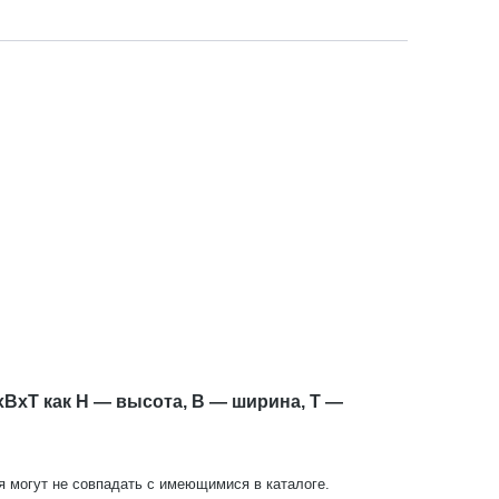
xBxT как H — высота, B — ширина, T —
ия могут не совпадать с имеющимися в каталоге.