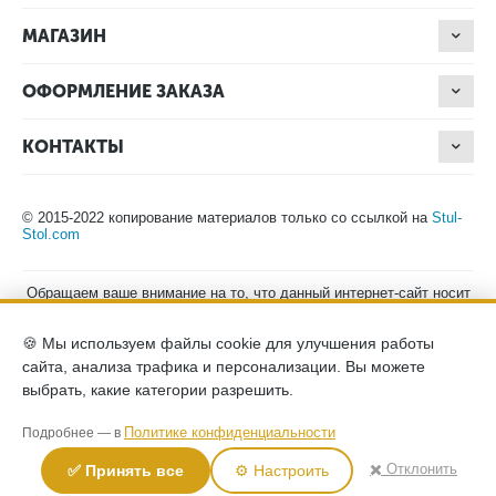
МАГАЗИН
ОФОРМЛЕНИЕ ЗАКАЗА
КОНТАКТЫ
© 2015-2022 копирование материалов только со ссылкой на
Stul-
Stol.com
Обращаем ваше внимание на то, что данный интернет-сайт носит
исключительно информационный характер и ни при каких
условиях не является публичной офертой, определяемой
🍪 Мы используем файлы cookie для улучшения работы
положениями Статьи 437 (2) Гражданского кодекса Российской
Федерации. Для получения подробной информации о наличии и
сайта, анализа трафика и персонализации. Вы можете
стоимости указанных товаров, пожалуйста, обращайтесь к
выбрать, какие категории разрешить.
менеджерам компании по телефону.
Политика конфиденциальности
хранение и защита персональных
Политике конфиденциальности
Подробнее — в
данных
согласие на обработку персональных данных
✖️ Отклонить
✅ Принять все
⚙️ Настроить