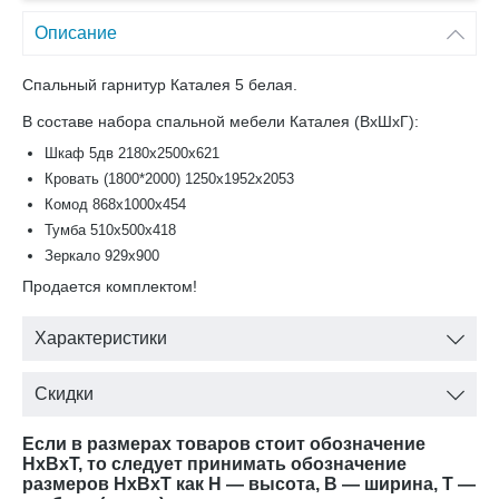
Описание
Спальный гарнитур Каталея 5 белая.
В составе набора спальной мебели Каталея (ВхШхГ):
Шкаф 5дв 2180х2500х621
Кровать (1800*2000) 1250х1952х2053
Комод 868х1000х454
Тумба 510х500х418
Зеркало 929х900
Продается комплектом!
Характеристики
Скидки
Если в размерах товаров стоит обозначение
HxBxT, то следует принимать обозначение
размеров HxBxT как H — высота, B — ширина, T —