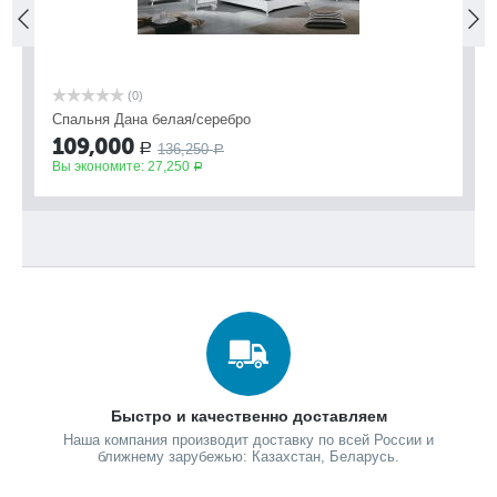
(0)
Спальня Дана белая/серебро
Сп
109,000
9
136,250
Р
Р
Вы экономите:
27,250
Вы
Р
Быстро и качественно доставляем
Наша компания производит доставку по всей России и
ближнему зарубежью: Казахстан, Беларусь.