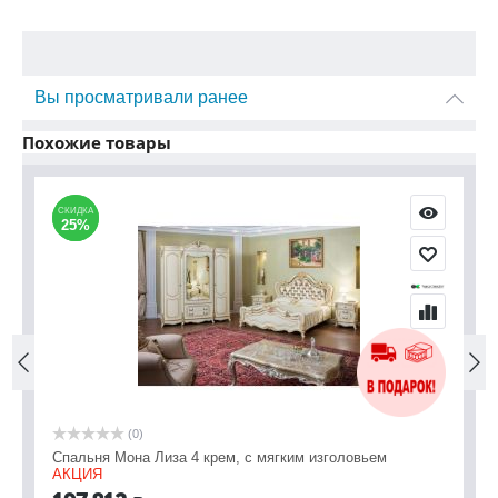
Вы просматривали ранее
Похожие товары
СКИДКА
СКИДКА
С
С
25%
25%
(0)
Спальня Мона Лиза 4 крем, с мягким изголовьем
Сп
АКЦИЯ
2