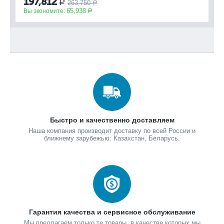
197,812
263,750
Р
Вы
Р
65,938
Вы экономите:
Р
Быстро и качественно доставляем
Наша компания производит доставку по всей России и
ближнему зарубежью: Казахстан, Беларусь.
Гарантия качества и сервисное обслуживание
Мы предлагаем только те товары, в качестве которых мы