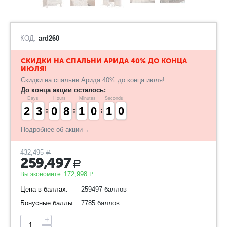
КОД:
ard260
​СКИДКИ НА СПАЛЬНИ АРИДА 40% ДО КОНЦА
ИЮЛЯ!
Скидки на спальни Арида 40% до конца июля!
До конца акции осталось:
Days
Hours
Minutes
Seconds
1
1
2
2
2
2
3
3
9
9
0
0
7
7
8
8
1
1
1
1
9
9
0
0
1
0
0
9
1
0
Подробнее об акции→
432,495
Р
259,497
Р
172,998
Вы экономите:
Р
Цена в баллах:
259497 баллов
Бонусные баллы:
7785 баллов
+