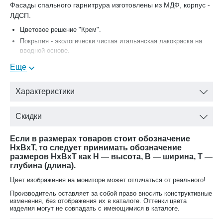
Фасады спального гарнитрура изготовлены из МДФ, корпус -
ЛДСП.
Цветовое решение "Крем".
Покрытия - экологически чистая итальянская лакокраска на
вводной основе.
Декоративные элементы из ППУ, ПУ, Лепнина.
Еще
Криволинейный фацет на зеркале.
Тамбурат- карниз и цоколь тумбочки, трюмо и цоколь шкафа
Характеристики
Итальянская Фурнитура - Salice.
Состав набора мебели для спальни Версаль (размеры в
Скидки
мм):
Шкаф 6-ти дверный: 2765*650*2480
Если в размерах товаров стоит обозначение
Туалетный стол: 1798*540*815
HxBxT, то следует принимать обозначение
размеров HxBxT как H — высота, B — ширина, T —
Тумба прикроватная 2шт: 715*445*748
глубина (длина).
Кровать: 2135*2327*1722 (спальное место 1800х2000).
Цвет изображения на мониторе может отличаться от реального!
Спальню Версаль можно купить комплектом или
поэлементно.
Производитель оставляет за собой право вносить конструктивные
изменения, без отображения их в каталоге. Оттенки цвета
изделия могут не совпадать с имеющимися в каталоге.