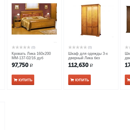
(0)
(0)
Кровать Лика 160х200
Шкаф для одежды 3-х
Шк
ММ-137-02/16 дуб
дверный Лика без
дв
медовый
зеркала ММ-137-01/03Б
зе
97,750
112,630
1
Р
Р
дуб медовый
ду
КУПИТЬ
КУПИТЬ