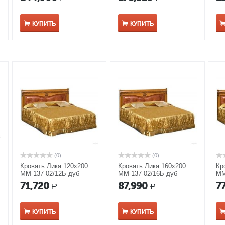
дуб медовый
белая эмаль
бе
КУПИТЬ
КУПИТЬ
(0)
(0)
Кровать Лика 120х200
Кровать Лика 160х200
Кр
ММ-137-02/12Б дуб
ММ-137-02/16Б дуб
ММ
медовый
медовый
ме
71,720
87,990
7
Р
Р
КУПИТЬ
КУПИТЬ