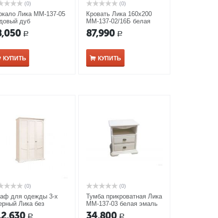
(0)
(0)
ркало Лика ММ-137-05
Кровать Лика 160х200
довый дуб
ММ-137-02/16Б белая
эмаль
8,050
87,990
Р
Р
КУПИТЬ
КУПИТЬ
(0)
(0)
аф для одежды 3-х
Тумба прикроватная Лика
ерный Лика без
ММ-137-03 белая эмаль
ркала ММ-137-01/03Б
12,630
34,800
Р
Р