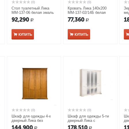
(0)
(0)
Стол туалетный Лика
Кровать Лика 140х200
Зе
ММ-137-06 белая эмаль
ММ-137-02/14Б белая
ме
эмаль
92,290
77,360
1
Р
Р
КУПИТЬ
КУПИТЬ
(0)
(0)
Шкаф для одежды 4-х
Шкаф для одежды 5-ти
Шк
дверный Лика без
дверный Лика с
дв
зеркала ММ-137-01/04Б
зеркалом ММ-137-01/05
зе
144,900
178,510
1
Р
Р