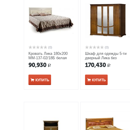
(0)
(0)
Кровать Лика 180х200
Шкаф для одежды 5-ти
ММ-137-02/18Б белая
дверный Лика без
эмаль
зеркала ММ-137-01/05Б
90,930
170,430
Р
Р
дуб медовый
КУПИТЬ
КУПИТЬ