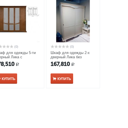
(0)
(0)
аф для одежды 5-ти
Шкаф для одежды 2-х
ерный Лика с
дверный Лика без
ркалом ММ-137-01/05
зеркала ММ-137-01/02РБ
78,510
167,810
Р
Р
б медовый
молочный
КУПИТЬ
КУПИТЬ