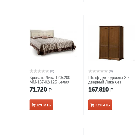
(0)
(0)
Кровать Лика 120х200
Шкаф для одежды 2-х
ММ-137-02/12Б белая
дверный Лика без
эмаль
зеркала ММ-137-01/02РБ
71,720
167,810
Р
Р
дуб медовый
КУПИТЬ
КУПИТЬ