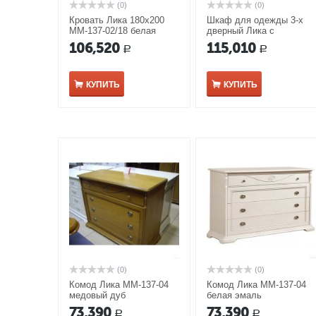
(0)
(0)
Кровать Лика 180х200
Шкаф для одежды 3-х
ММ-137-02/18 белая
дверный Лика с
эмаль
зеркалом ММ-137-01/03
106,520
115,010
Р
Р
белая эмаль
КУПИТЬ
КУПИТЬ
(0)
(0)
Комод Лика ММ-137-04
Комод Лика ММ-137-04
медовый дуб
белая эмаль
73,390
73,390
Р
Р