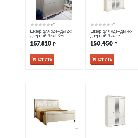
(0)
(0)
Шкаф для одежды 2-х
Шкаф для одежды 4-х
дверный Лика без
дверный Лика с
зеркала ММ-137-01/02РБ
зеркалом ММ-137-01/04
167,810
150,450
Р
Р
белая эмаль
белая эмаль
КУПИТЬ
КУПИТЬ