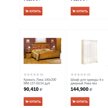
КУПИТЬ
КУПИТЬ
(0)
(0)
Кровать Лика 140х200
Шкаф для одежды 4-х
ММ-137-02/14 дуб
дверный Лика без
медовый
зеркала ММ-137-01/04Б
90,410
144,900
Р
Р
белая эмаль
КУПИТЬ
КУПИТЬ