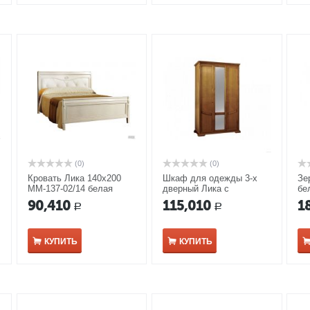
(0)
(0)
Кровать Лика 140х200
Шкаф для одежды 3-х
Зе
ММ-137-02/14 белая
дверный Лика с
бе
эмаль
зеркалом ММ-137-01/03
90,410
115,010
1
Р
Р
дуб медовый
КУПИТЬ
КУПИТЬ