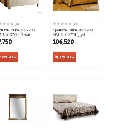
(0)
(0)
овать Лика 160х200
Кровать Лика 180х200
-137-02/16 белая
ММ-137-02/18 дуб
аль
медовый
7,750
106,520
Р
Р
КУПИТЬ
КУПИТЬ