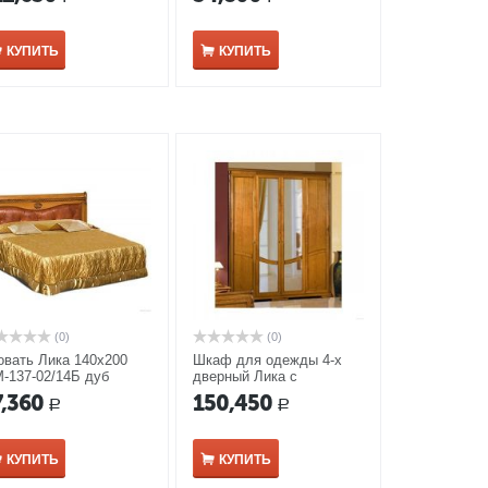
лая эмаль
КУПИТЬ
КУПИТЬ
(0)
(0)
овать Лика 140х200
Шкаф для одежды 4-х
-137-02/14Б дуб
дверный Лика с
довый
зеркалом ММ-137-01/04
7,360
150,450
Р
Р
дуб медовый
КУПИТЬ
КУПИТЬ