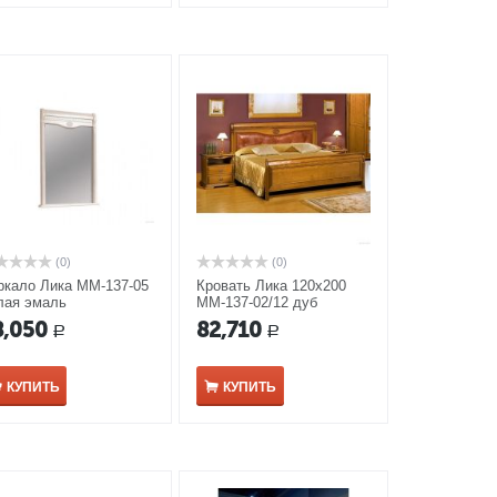
(0)
(0)
ркало Лика ММ-137-05
Кровать Лика 120х200
лая эмаль
ММ-137-02/12 дуб
медовый
8,050
82,710
Р
Р
КУПИТЬ
КУПИТЬ