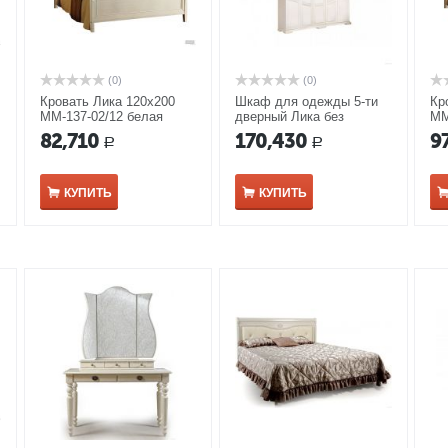
(0)
(0)
Кровать Лика 120х200
Шкаф для одежды 5-ти
Кр
ММ-137-02/12 белая
дверный Лика без
ММ
эмаль
зеркала ММ-137-01/05Б
эм
82,710
170,430
9
Р
Р
белая эмаль
КУПИТЬ
КУПИТЬ