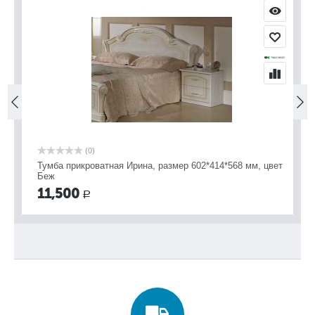
(0)
Тумба прикроватная Ирина, размер 602*414*568 мм, цвет
Ту
Беж
б
11,500
1
Р