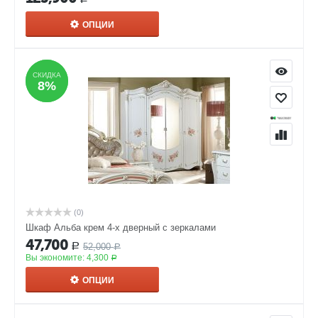
ОПЦИИ
СКИДКА
СКИДКА
8%
8%
(0)
Шкаф Альба крем 4-х дверный с зеркалами
47,700
52,000
Р
Р
Вы экономите:
4,300
Р
ОПЦИИ