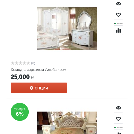
(0)
Комод с зеркалом Альба крем
25,000
Р
ОПЦИИ
СКИДКА
СКИДКА
6%
6%