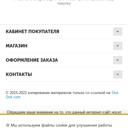
покупку
КАБИНЕТ ПОКУПАТЕЛЯ
МАГАЗИН
ОФОРМЛЕНИЕ ЗАКАЗА
КОНТАКТЫ
© 2015-2022 копирование материалов только со ссылкой на
Stul-
Stol.com
Обращаем ваше внимание на то, что данный интернет-сайт носит
исключительно информационный характер и ни при каких
условиях не является публичной офертой, определяемой
🍪 Мы используем файлы cookie для улучшения работы
положениями Статьи 437 (2) Гражданского кодекса Российской