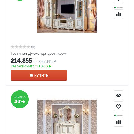
(0)
Гостиная Джоконда цвет: крем
214,855
236,341
Р
Р
Вы экономите:
21,486
Р
КУПИТЬ
СКИДКА
СКИДКА
40%
40%