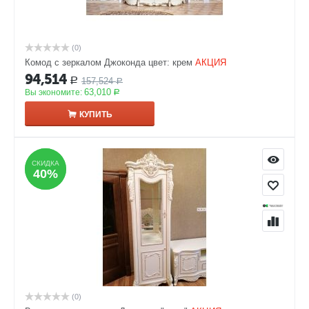
(0)
Комод с зеркалом Джоконда цвет: крем
АКЦИЯ
94,514
157,524
Р
Р
63,010
Вы экономите:
Р
КУПИТЬ
СКИДКА
СКИДКА
40%
40%
(0)