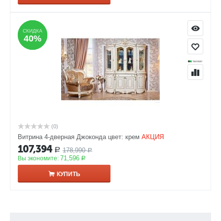
СКИДКА
СКИДКА
40%
40%
(0)
Витрина 4-дверная Джоконда цвет: крем
АКЦИЯ
107,394
178,990
Р
Р
71,596
Вы экономите:
Р
КУПИТЬ