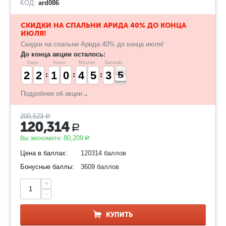
КОД:
ard086
​СКИДКИ НА СПАЛЬНИ АРИДА 40% ДО КОНЦА
ИЮЛЯ!
Скидки на спальни Арида 40% до конца июля!
До конца акции осталось:
Days
Hours
Minutes
Seconds
1
1
2
2
1
1
2
2
1
1
1
1
9
9
0
0
3
3
4
4
4
4
5
5
4
3
3
5
4
5
Подробнее об акции→
200,523
Р
120,314
Р
80,209
Вы экономите:
Р
Цена в баллах:
120314 баллов
Бонусные баллы:
3609 баллов
+
−
КУПИТЬ