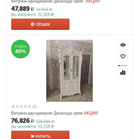
Витрина однодверная Джоконда"крем"
АКЦИЯ
47,889
79,815
Р
Р
31,926
Вы экономите:
Р
ОПЦИИ
СКИДКА
СКИДКА
40%
40%
(0)
Витрина двухдверная Джоконда крем
АКЦИЯ
76,826
128,044
Р
Р
51,218
Вы экономите:
Р
КУПИТЬ