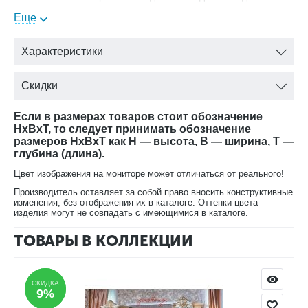
теряет своей актуальности
Еще
Размер витрины : 230х52,5х238 см
Характеристики
В нашем магазине вы можете купить витрину Джоконда
Скидки
Арида мебель (Ставрополь) с доставкой на дом.
Если в размерах товаров стоит обозначение
HxBxT, то следует принимать обозначение
размеров HxBxT как H — высота, B — ширина, T —
глубина (длина).
Цвет изображения на мониторе может отличаться от реального!
Производитель оставляет за собой право вносить конструктивные
изменения, без отображения их в каталоге. Оттенки цвета
изделия могут не совпадать с имеющимися в каталоге.
ТОВАРЫ В КОЛЛЕКЦИИ
СКИДКА
СКИДКА
9%
9%