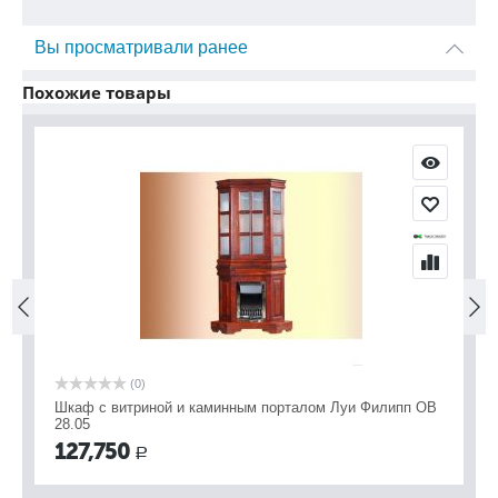
Вы просматривали ранее
Похожие товары
(0)
Шкаф с витриной и каминным порталом Луи Филипп ОВ
Шк
28.05
1
127,750
Р