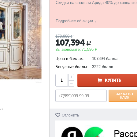
Скидки на спальни Арида 40% до конца ию
Подробнее об акции→
178,990
Р
107,394
Р
71,596
Вы экономите:
Р
Цена в баллах:
107394 балла
Бонусные баллы:
3222 балла
+
КУПИТЬ
−
ЗАКАЗ В 1
КЛИК
ия
Отложить