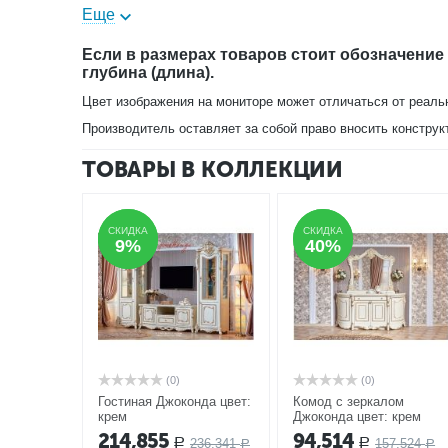
Еще
В нашем магазине вы можете купить витрину Джоконда
Если в размерах товаров стоит обозначение
глубина (длина).
Цвет изображения на мониторе может отличаться от реаль
Производитель оставляет за собой право вносить конструк
ТОВАРЫ В КОЛЛЕКЦИИ
СКИДКА
СКИДКА
СКИДКА
СКИДКА
9%
9%
40%
40%
(0)
(0)
Гостиная Джоконда цвет:
Комод с зеркалом
крем
Джоконда цвет: крем
АКЦИЯ
214,855
94,514
236,341
157,524
Р
Р
Р
Р