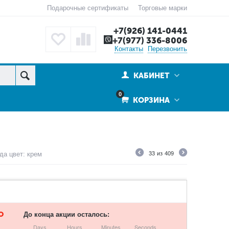
Подарочные сертификаты
Торговые марки
+7(926) 141-0441
+7(977) 336-8006
Контакты
Перезвонить
КАБИНЕТ
0
КОРЗИНА
да цвет: крем
33
из
409
О
До конца акции осталось:
Days
Hours
Minutes
Seconds