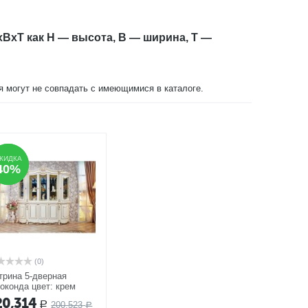
xBxT как H — высота, B — ширина, T —
ия могут не совпадать с имеющимися в каталоге.
КИДКА
КИДКА
40%
40%
(0)
трина 5-дверная
оконда цвет: крем
КЦИЯ
20,314
200,523
Р
Р