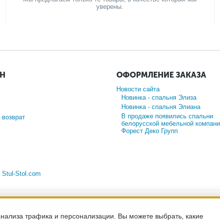
уверены.
ИН
ОФОРМЛЕНИЕ ЗАКАЗА
Новости сайта
Новинка - спальня Элиза
Новинка - спальня Элиана
В продаже появились спальни
 возврат
белорусской мебельной компани
Форест Деко Групп
а
Stul-Stol.com
-сайт носит исключительно информационный характер и ни при каких ус
ийской Федерации. Для получения подробной информации о наличии и с
менеджерам компании по телефону.
анализа трафика и персонализации. Вы можете выбрать, какие