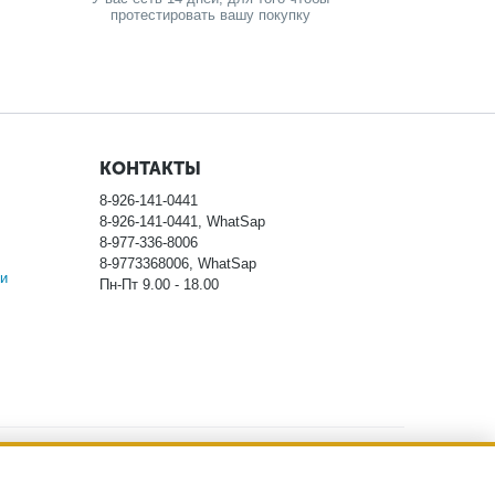
протестировать вашу покупку
КОНТАКТЫ
8-926-141-0441
8-926-141-0441, WhatSap
8-977-336-8006
8-9773368006, WhatSap
и
Пн-Пт 9.00 - 18.00
ловиях не является публичной офертой, определяемой
тоимости указанных товаров, пожалуйста, обращайтесь к