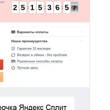
ля!
1
1
2
2
4
4
5
5
1
1
1
1
4
4
5
5
2
2
3
3
7
6
6
0
5
5
7
6
6
Варианты оплаты
Наши преимущества
Гарантия 12 месяцев
Возврат и обмен - без проблем
Различные способы оплаты
Лучшая цена