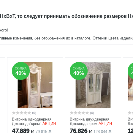
 Арида мебель (Ставрополь) с доставкой на дом.
 HxBxT, то следует принимать обозначение размеров H
ного!
тивные изменения, без отображения их в каталоге. Оттенки цвета издел
СКИДКА
СКИДКА
СКИДКА
СКИДКА
С
С
40%
40%
40%
40%
(0)
(0)
Витрина однодверная
Витрина двухдверная
Ви
Джоконда"крем"
АКЦИЯ
Джоконда крем
АКЦИЯ
Дж
А
47,889
76,826
1
79,815
128,044
Р
Р
Р
Р