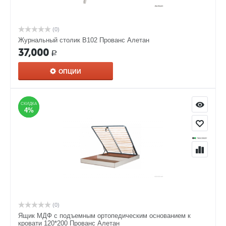
(0)
Журнальный столик В102 Прованс Алетан
37,000
Р
ОПЦИИ
СКИДКА
СКИДКА
4%
4%
(0)
Ящик МДФ с подъемным ортопедическим основанием к
кровати 120*200 Прованс Алетан