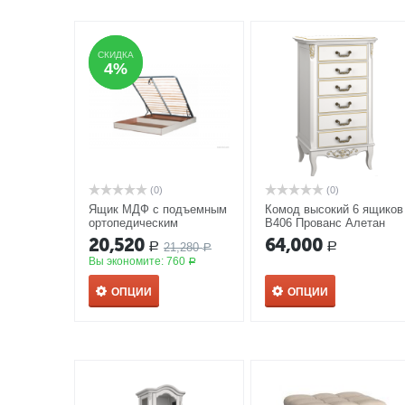
СКИДКА
СКИДКА
4%
4%
(0)
(0)
Ящик МДФ с подъемным
Комод высокий 6 ящиков
ортопедическим
В406 Прованс Алетан
основанием к кровати
20,520
64,000
21,280
Р
Р
120*200 Прованс Алетан
Р
Вы экономите:
760
Р
ОПЦИИ
ОПЦИИ