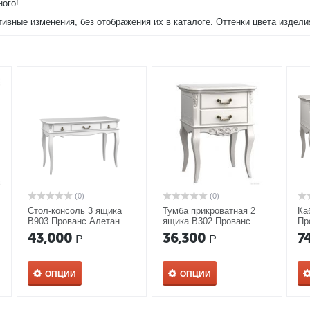
ного!
тивные изменения, без отображения их в каталоге. Оттенки цвета издел
(0)
(0)
Стол-консоль 3 ящика
Тумба прикроватная 2
Ка
В903 Прованс Алетан
ящика В302 Прованс
Пр
Алетан
43,000
36,300
7
Р
Р
ОПЦИИ
ОПЦИИ