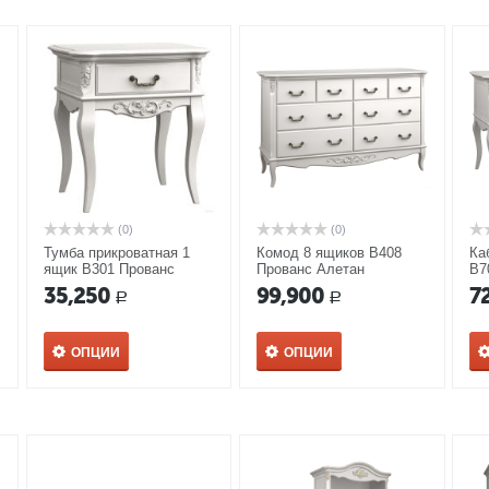
(0)
(0)
Тумба прикроватная 1
Комод 8 ящиков В408
Ка
ящик В301 Прованс
Прованс Алетан
В7
Алетан
35,250
99,900
7
Р
Р
ОПЦИИ
ОПЦИИ