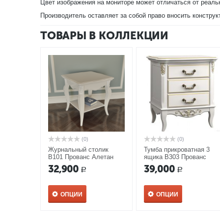
Цвет изображения на мониторе может отличаться от реаль
Производитель оставляет за собой право вносить конструк
ТОВАРЫ В КОЛЛЕКЦИИ
(0)
(0)
Журнальный столик
Тумба прикроватная 3
В101 Прованс Алетан
ящика В303 Прованс
Алетан
32,900
39,000
Р
Р
ОПЦИИ
ОПЦИИ