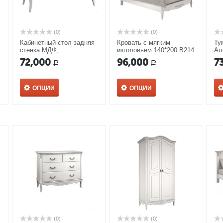
(0)
(0)
Кабинетный стол задняя
Кровать с мягким
Ту
стенка МДФ,
изголовьем 140*200 В214
Ал
фрезеровка, декор
Прованс Алетан
72,000
96,000
7
Р
Р
В702/1 Прованс Алетан
ОПЦИИ
ОПЦИИ
(0)
(0)