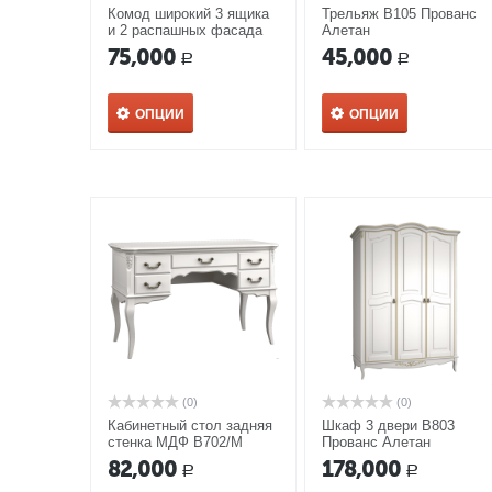
Комод широкий 3 ящика
Трельяж В105 Прованс
и 2 распашных фасада
Алетан
В403 Прованс Алетан
75,000
45,000
Р
Р
ОПЦИИ
ОПЦИИ
(0)
(0)
Кабинетный стол задняя
Шкаф 3 двери В803
стенка МДФ В702/М
Прованс Алетан
Прованс Алетан
82,000
178,000
Р
Р