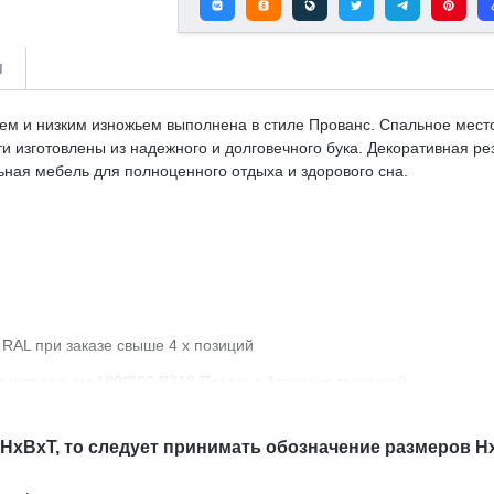
и
ем и низким изножьем выполнена в стиле Прованс. Спальное место
 изготовлены из надежного и долговечного бука. Декоративная ре
ьная мебель для полноценного отдыха и здорового сна
.
 RAL при заказе свыше 4 х позиций
 изголовьем 180*200 В218 Прованс Алетан с доставкой.
 HxBxT, то следует принимать обозначение размеров H