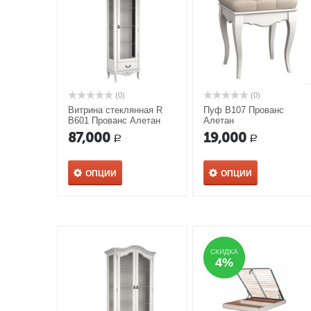
(0)
(0)
Витрина стеклянная R
Пуф В107 Прованс
В601 Прованс Алетан
Алетан
87,000
19,000
Р
Р
ОПЦИИ
ОПЦИИ
СКИДКА
СКИДКА
4%
4%