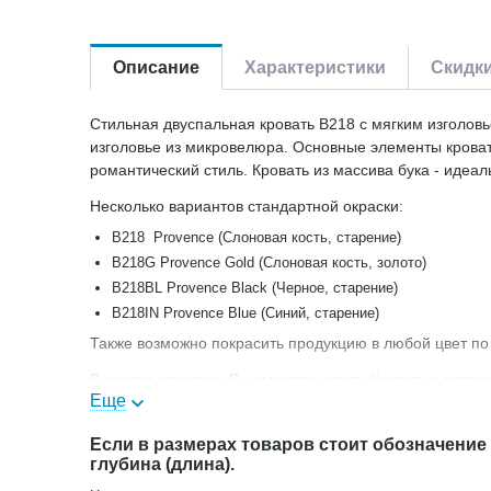
Описание
Характеристики
Скидк
Стильная двуспальная кровать В218 с мягким изголовь
изголовье из микровелюра. Основные элементы кровати
романтический стиль. Кровать из массива бука -
идеал
Несколько вариантов стандартной окраски:
B218 Provence (Слоновая кость, старение)
B218G Provence Gold (Слоновая кость, золото)
B218BL Provence Black (Черное, старение)
В218IN Provence Blue (Синий, старение)
Также возможно покрасить продукцию в любой цвет по
В нашем магазине Вы сможете купить Кровать с мягким
Еще
Если в размерах товаров стоит обозначение
глубина (длина).