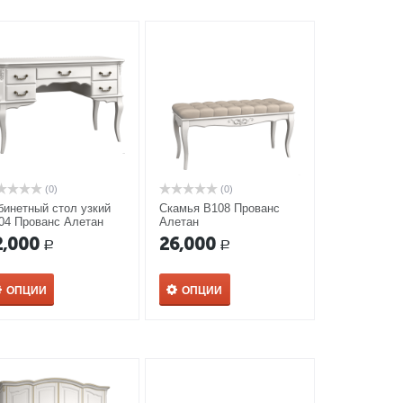
(0)
(0)
бинетный стол узкий
Скамья В108 Прованс
04 Прованс Алетан
Алетан
2,000
26,000
Р
Р
ОПЦИИ
ОПЦИИ