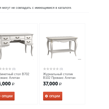
ия могут не совпадать с имеющимися в каталоге.
(0)
(0)
бинетный стол В702
Журнальный столик
ованс Алетан
В102 Прованс Алетан
4,000
37,000
Р
Р
ОПЦИИ
ОПЦИИ