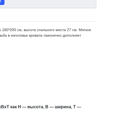
 180*200 см, высота спального места 27 см. Мягкое
зьба в изголовье кровати лаконично дополняет
xBxT как H — высота, B — ширина, T —