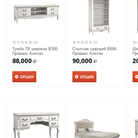
(0)
(0)
Тумба ТВ широкая В305
Стеллаж широкий В606
Шк
Прованс Алетан
Прованс Алетан
Пр
88,000
90,000
2
Р
Р
ОПЦИИ
ОПЦИИ