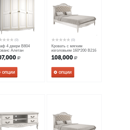
(0)
(0)
аф 4 двери В804
Кровать с мягким
ованс Алетан
изголовьем 160*200 В216
Прованс Алетан
07,000
108,000
Р
Р
ОПЦИИ
ОПЦИИ