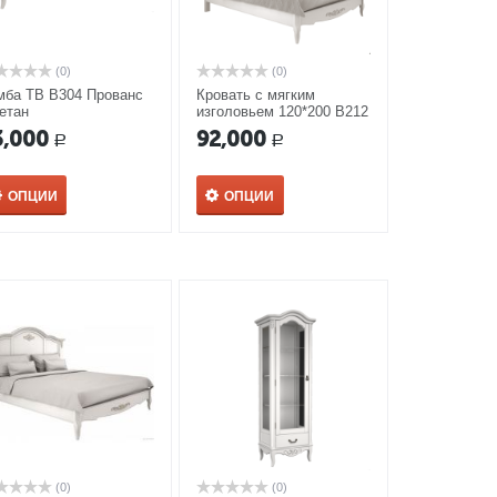
(0)
(0)
мба ТВ В304 Прованс
Кровать с мягким
етан
изголовьем 120*200 В212
Прованс Алетан
3,000
92,000
Р
Р
ОПЦИИ
ОПЦИИ
(0)
(0)