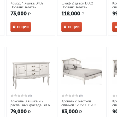
Комод 4 ящика В402
Шкаф 2 двери В802
Кр
Прованс Алетан
Прованс Алетан
сп
Пр
73,000
118,000
9
Р
Р
ОПЦИИ
ОПЦИИ
(0)
(0)
Консоль 3 ящика и 2
Кровать с жесткой
Кр
распашных фасада В907
спинкой 120*200 В202
сп
Прованс Алетан
Прованс Алетан
Пр
79,000
83,000
9
Р
Р