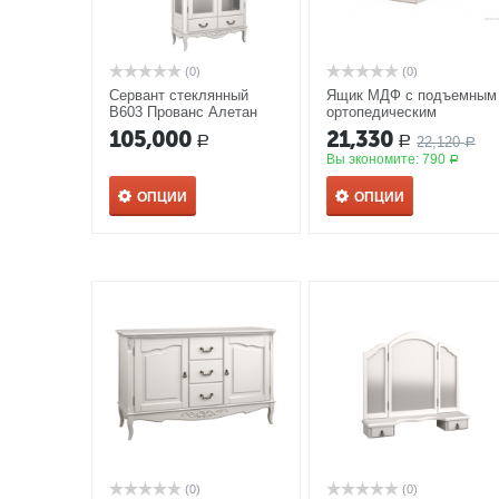
(0)
(0)
Cервант стеклянный
Ящик МДФ с подъемным
В603 Прованс Алетан
ортопедическим
основанием к кровати
105,000
21,330
22,120
Р
Р
160*200 Прованс Алетан
Р
Вы экономите:
790
Р
ОПЦИИ
ОПЦИИ
(0)
(0)